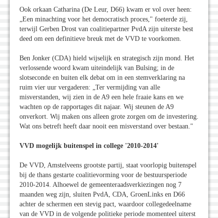
Ook orkaan Catharina (De Leur, D66) kwam er vol over heen:
„Een minachting voor het democratisch proces," foeterde zij,
terwijl Gerben Drost van coalitiepartner PvdA zijn uiterste best
deed om een definitieve breuk met de VVD te voorkomen.
Ben Jonker (CDA) hield wijselijk en strategisch zijn mond. Het
verlossende woord kwam uiteindelijk van Bulsing; in de
slotseconde en buiten elk debat om in een stemverklaring na
ruim vier uur vergaderen: „Ter vermijding van alle
misverstanden, wij zien in de A9 een hele fraaie kans en we
wachten op de rapportages dit najaar. Wij steunen de A9
onverkort. Wij maken ons alleen grote zorgen om de investering.
Wat ons betreft heeft daar nooit een misverstand over bestaan."
VVD mogelijk buitenspel in college '2010-2014'
De VVD, Amstelveens grootste partij, staat voorlopig buitenspel
bij de thans gestarte coalitievorming voor de bestuursperiode
2010-2014. Alhoewel de gemeenteraadsverkiezingen nog 7
maanden weg zijn, sluiten PvdA, CDA, GroenLinks en D66
achter de schermen een stevig pact, waardoor collegedeelname
van de VVD in de volgende politieke periode momenteel uiterst