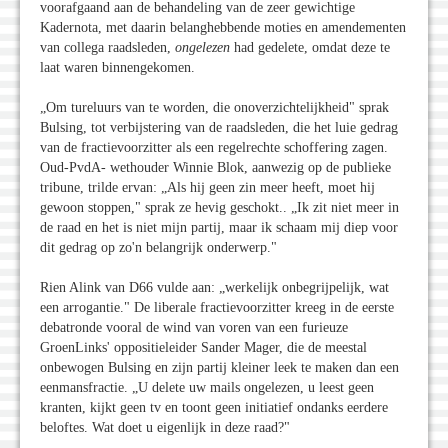
voorafgaand aan de behandeling van de zeer gewichtige
Kadernota, met daarin belanghebbende moties en amendementen
van collega raadsleden,
ongelezen
had gedelete, omdat deze te
laat waren binnengekomen.
„Om tureluurs van te worden, die onoverzichtelijkheid" sprak
Bulsing, tot verbijstering van de raadsleden, die het luie gedrag
van de fractievoorzitter als een regelrechte schoffering zagen.
Oud-PvdA- wethouder Winnie Blok, aanwezig op de publieke
tribune, trilde ervan: „Als hij geen zin meer heeft, moet hij
gewoon stoppen," sprak ze hevig geschokt.. „Ik zit niet meer in
de raad en het is niet mijn partij, maar ik schaam mij diep voor
dit gedrag op zo'n belangrijk onderwerp."
Rien Alink van D66 vulde aan: „werkelijk onbegrijpelijk, wat
een arrogantie." De liberale fractievoorzitter kreeg in de eerste
debatronde vooral de wind van voren van een furieuze
GroenLinks' oppositieleider Sander Mager, die de meestal
onbewogen Bulsing en zijn partij kleiner leek te maken dan een
eenmansfractie. „U delete uw mails ongelezen, u leest geen
kranten, kijkt geen tv en toont geen initiatief ondanks eerdere
beloftes. Wat doet u eigenlijk in deze raad?"