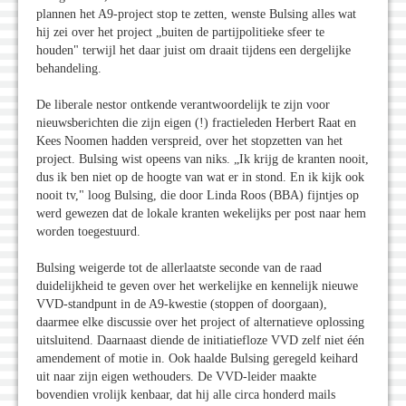
plannen het A9-project stop te zetten, wenste Bulsing alles wat
hij zei over het project „buiten de partijpolitieke sfeer te
houden" terwijl het daar juist om draait tijdens een dergelijke
behandeling.
De liberale nestor ontkende verantwoordelijk te zijn voor
nieuwsberichten die zijn eigen (!) fractieleden Herbert Raat en
Kees Noomen hadden verspreid, over het stopzetten van het
project. Bulsing wist opeens van niks. „Ik krijg de kranten nooit,
dus ik ben niet op de hoogte van wat er in stond. En ik kijk ook
nooit tv," loog Bulsing, die door Linda Roos (BBA) fijntjes op
werd gewezen dat de lokale kranten wekelijks per post naar hem
worden toegestuurd.
Bulsing weigerde tot de allerlaatste seconde van de raad
duidelijkheid te geven over het werkelijke en kennelijk nieuwe
VVD-standpunt in de A9-kwestie (stoppen of doorgaan),
daarmee elke discussie over het project of alternatieve oplossing
uitsluitend. Daarnaast diende de initiatiefloze VVD zelf niet één
amendement of motie in. Ook haalde Bulsing geregeld keihard
uit naar zijn eigen wethouders. De VVD-leider maakte
bovendien vrolijk kenbaar, dat hij alle circa honderd mails