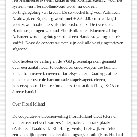
Het Aalsmeerse systeem kende al een kortingsregeling; voor het
systeem van FloraHolland-oud wordt nu ook een
kortingsregeling van kracht. De serviceheffing voor Aalsmeer,
Naaldwijk en Rijnsburg wordt met ± 250.000 euro verlaagd
voor zowel boxhouders als niet-boxhouders. De twee oude
Handelsregelingen van oud-FloraHolland en Bloemenveiling
Aalsmeer worden geïntegreerd tot één Handelsregeling met één
staffel. Naast de concerntarieven zijn ook alle vestigingstarieven
afgerond.
Ook hebben de veiling en de VGB procesafspraken gemaakt
over een aantal nader te bestuderen onderwerpen die kunnen
leiden tot nieuwe tarieven of tariefsystemen. Daarbij gaat het
onder meer over de harmonisatie stapelwagentarieven,
beheerssysteem Deense Containers, transactieheffing, KOA en
directe handel.
Over FloraHolland
De coöperatieve bloemenveiling FloraHolland biedt telers en
klanten een netwerk van zes (inter)nationale marktplaatsen
(Aalsmeer, Naaldwijk, Rijnsburg, Venlo, Bleiswijk en Eelde),
een landelijk opererende bemiddelingsorganisatie (FloraHolland