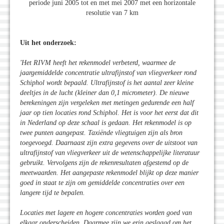
periode juni 2005 tot en met mei 2007 met een horizontale
resolutie van 7 km
Uit het onderzoek:
'Het RIVM heeft het rekenmodel verbeterd, waarmee de
jaargemiddelde concentratie ultrafijnstof van vliegverkeer rond
Schiphol wordt bepaald. Ultrafijnstof is het aantal zeer kleine
deeltjes in de lucht (kleiner dan 0,1 micrometer). De nieuwe
berekeningen zijn vergeleken met metingen gedurende een half
jaar op tien locaties rond Schiphol. Het is voor het eerst dat dit
in Nederland op deze schaal is gedaan. Het rekenmodel is op
twee punten aangepast. Taxiënde vliegtuigen zijn als bron
toegevoegd. Daarnaast zijn extra gegevens over de uitstoot van
ultrafijnstof van vliegverkeer uit de wetenschappelijke literatuur
gebruikt. Vervolgens zijn de rekenresultaten afgestemd op de
meetwaarden. Het aangepaste rekenmodel blijkt op deze manier
goed in staat te zijn om gemiddelde concentraties over een
langere tijd te bepalen.
Locaties met lagere en hogere concentraties worden goed van
elkaar onderscheiden. Daarmee zijn we erin geslaagd om het