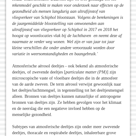
rekenmodel geschikt te maken voor onderzoek naar effecten op de
gezondheid als mensen langdurig aan ultrafijnstof van
vliegverkeer van Schiphol blootstaan. Volgens de berekeningen is
de jaargemiddelde blootstelling van omwonenden aan
ultrafijnstof van vliegverkeer op Schiphol in 2017 en 2018 het
hoogst op woonlocaties vlak bij de luchthaven en neemt deze af
naarmate ze verder weg wonen. Wel zijn er van jaar tot jaar
kleine verschillen die onder andere veroorzaakt worden door
variatie in weersomstandigheden en baangebruik.'
Atmosferische aërosol deeltjes - ook bekend als atmosferische
deeltjes, of zwevende deeltjes [
particulate matter (PM)
] zijn
microscopische vaste of vloeibare deeltjes die in de atmosfeer
van de aarde zweven. De term aërosol verwijst gewoonlijk naar
het deeltjes/luchtmengsel, in tegenstelling tot het deeltjesmengsel
alleen. Bronnen van deeltjes kunnen natuurlijke of antropogene
bronnen van deeltjes zijn. Ze hebben gevolgen voor het klimaat
en de neerslag die een negatieve invloed hebben op de
menselijke gezondheid.
Subtypes van atmosferische deeltjes zijn onder meer zwevende
deeltjes, thoracale en respirabele deeltjes, inhaleerbare grove