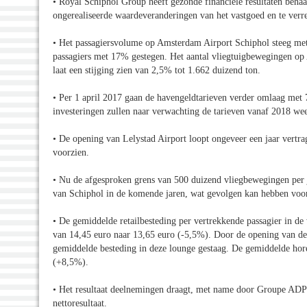
• Royal Schiphol Group heeft gezonde financiële resultaten beh
ongerealiseerde waardeveranderingen van het vastgoed en te ver
• Het passagiersvolume op Amsterdam Airport Schiphol steeg met 
passagiers met 17% gestegen. Het aantal vliegtuigbewegingen o
laat een stijging zien van 2,5% tot 1.662 duizend ton.
• Per 1 april 2017 gaan de havengeldtarieven verder omlaag met
investeringen zullen naar verwachting de tarieven vanaf 2018 wee
• De opening van Lelystad Airport loopt ongeveer een jaar vertrag
voorzien.
• Nu de afgesproken grens van 500 duizend vliegbewegingen per ja
van Schiphol in de komende jaren, wat gevolgen kan hebben voor
• De gemiddelde retailbesteding per vertrekkende passagier in de
van 14,45 euro naar 13,65 euro (-5,5%). Door de opening van de
gemiddelde besteding in deze lounge gestaag. De gemiddelde hore
(+8,5%).
• Het resultaat deelnemingen draagt, met name door Groupe ADP 
nettoresultaat.