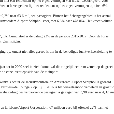
aald met een rendement op het eigen vermogen van 8,2%. Gecorrigeerd voor
rekenen havengelden ligt het rendement op het eigen vermogen op circa 6%.
9,2% naar 63,6 miljoen passagiers. Binnen het Schengengebied is het aantal
p Amsterdam Airport Schiphol steeg met 6,3% naar 478.864. Het vrachtvolume
 7,1%. Cumulatief is de daling 23% in de periode 2015-2017. Door de forse
r gaan stijgen.
ing op, omdat niet alles gereed is om in de benodigde luchtverkeersleiding te
ar tot in 2020 snel in zicht komt, zal dit mogelijk een rem zetten op de groei
 de concurrentiepositie van de mainport.
 winkels achter de securitycontrole op Amsterdam Airport Schiphol is gedaald
 vernieuwde Lounge 2 op 1 juli 2016 is het winkelaanbod verbeterd en groeit 
cabesteding per vertrekkende passagier is gestegen van 3,98 euro naar 4,32 eu
en Brisbane Airport Corporation, 67 miljoen euro bij oftewel 22% van het