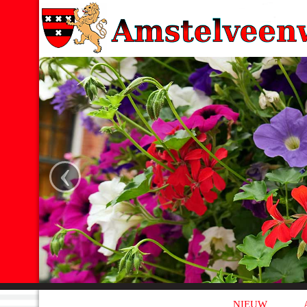
‹
NIEUW