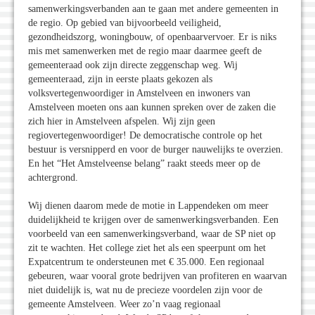
samenwerkingsverbanden aan te gaan met andere gemeenten in
de regio. Op gebied van bijvoorbeeld veiligheid,
gezondheidszorg, woningbouw, of openbaarvervoer. Er is niks
mis met samenwerken met de regio maar daarmee geeft de
gemeenteraad ook zijn directe zeggenschap weg. Wij
gemeenteraad, zijn in eerste plaats gekozen als
volksvertegenwoordiger in Amstelveen en inwoners van
Amstelveen moeten ons aan kunnen spreken over de zaken die
zich hier in Amstelveen afspelen. Wij zijn geen
regiovertegenwoordiger! De democratische controle op het
bestuur is versnipperd en voor de burger nauwelijks te overzien.
En het “Het Amstelveense belang” raakt steeds meer op de
achtergrond.
Wij dienen daarom mede de motie in Lappendeken om meer
duidelijkheid te krijgen over de samenwerkingsverbanden. Een
voorbeeld van een samenwerkingsverband, waar de SP niet op
zit te wachten. Het college ziet het als een speerpunt om het
Expatcentrum te ondersteunen met € 35.000. Een regionaal
gebeuren, waar vooral grote bedrijven van profiteren en waarvan
niet duidelijk is, wat nu de precieze voordelen zijn voor de
gemeente Amstelveen. Weer zo’n vaag regionaal