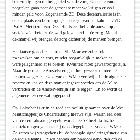
b
bezuinigingen op het gebied van de zorg. Gedeelte van de
zorgtaken gaan naar de gemeente maar we krijgen er veel
minder geld voor. Zogenaamde 3D. Deze decentralisatie is in
eerste plaats een bezuinigingsmaatregel van het kabinet VVD en
PvdA! Met steun van D66. Het is een keiharde aanval op de
sociale zekerheid en de werkgelegenheid in de zorg. Met als
dekmantel wij brengen de zorg dichter bij de mensen brengen.
Het laatste gedeelte steunt de SP. Maar we zullen niet
meewerken om de zorg minder toegankelijk te maken en
werkgelegenheid af te breken. Kwaliteit moet gewaarborgd zijn.
Maar de gemeente Amstelveen gaat hier gewoon in mee. Dat
hebben we gezien. Geld van de WMO verdwijnt in de algemene
reserve en kan op deze manier ingezet worden om de A9 te
verbreden en de Amstelveenlijn aan te leggen! En zo wordt de
algemene reserve wat opgepoetst.
Op 1 oktober is er in de raad een besluit genomen over de Wet
Maatschappelijke Ondersteuning nieuwe stijl, waarin een deel
van de centralisatie geregeld wordt. De SP heeft kritische
kanttekeningen gemaakt bij de collegeplannen voor de WMO.
Zo zetten wij vraagtekens bij de beoogde signaleringsfunctie van
de sociale teams. En wij hebben een pleidooi gehouden om de