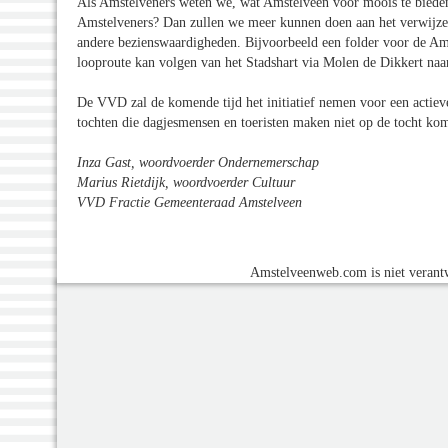
Als Amstelveners weten we, wat Amstelveen voor moois te bieden 
Amstelveners? Dan zullen we meer kunnen doen aan het verwijzen
andere bezienswaardigheden. Bijvoorbeeld een folder voor de Am
looproute kan volgen van het Stadshart via Molen de Dikkert na
De VVD zal de komende tijd het initiatief nemen voor een actiev
tochten die dagjesmensen en toeristen maken niet op de tocht kom
Inza Gast, woordvoerder Ondernemerschap
Marius Rietdijk, woordvoerder Cultuur
VVD Fractie Gemeenteraad Amstelveen
Amstelveenweb.com is niet verantw