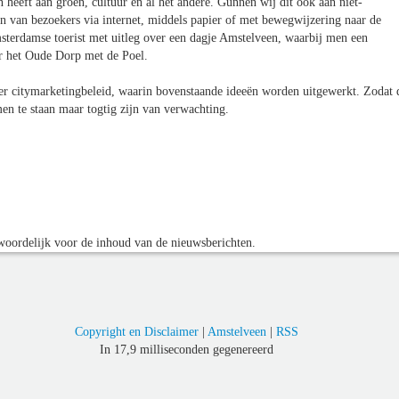
heeft aan groen, cultuur en al het andere. Gunnen wij dit ook aan niet-
 van bezoekers via internet, middels papier of met bewegwijzering naar de
sterdamse toerist met uitleg over een dagje Amstelveen, waarbij men een
ar het Oude Dorp met de Poel.
er citymarketingbeleid, waarin bovenstaande ideeën worden uitgewerkt. Zodat 
en te staan maar togtig zijn van verwachting.
oordelijk voor de inhoud van de nieuwsberichten.
Copyright en Disclaimer
|
Amstelveen
|
RSS
In 17,9 milliseconden gegenereerd