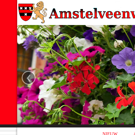
‹
NIEUW