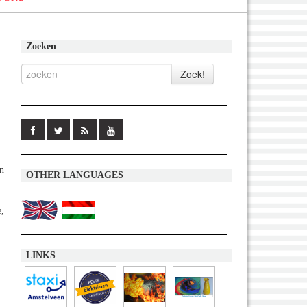
Zoeken
en
OTHER LANGUAGES
e,
m
LINKS