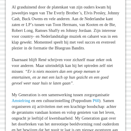
Al grasduinend door de platenkast van zijn ouders kwam hij
juweeltjes tegen van The Everly Brother’s, Elvis Presley, Johnny
Cash, Buck Owens en vele anderen. Aan de Nederlandse kant
zaten er LP’s tussen van Toon Hermans, van Kooten en de Bie,
Robert Long, Ramses Shaffy en Johnny Jordaan. Zijn interesse
voor country- en Nederlandstalige muziek en cabaret was in een
klap gewekt. Momenteel speelt hij met veel succes en evenveel
plezier in de formatie the Bluegrass Bandits.
Daarnaast blijft René schrijven voor zichzelf maar zeker ook
voor anderen. Maar uiteindelijk kan hij het optreden zelf niet
missen:
“Er is niets mooiers dan een groep mensen te
entertainen, en ze met een lach op hun gezicht en een goed
gevoel weer naar huis te laten gaan”.
My Generation is een samenwerking tussen zorgorganisatie
Amstelring
en een cultuurinstelling (Poppodium
P60
). Samen
organiseren zij activiteiten met een krachtige boodschap: achter
de geraniums vandaan komen en volop genieten van het leven,
ongeacht je leeftijd of kwetsbaarheid. My Generation gaat over
het doorbreken van het stereotiepe beeldvorming rond ouderdom
en het bewijzen dat het nooit te laat is om nieuwe avonturen aan