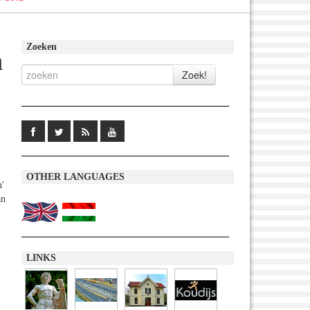
Zoeken
n
OTHER LANGUAGES
n'
an
LINKS