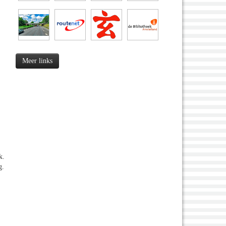
Meer links
k.
g.