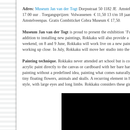
Adres:
Museum Jan van der Togt
Dorpsstraat 50 1182 JE Amstelv
17.00 uur . Toegangsprijzen: Volwassenen € 11,50 13 t/m 18 ja
Amstelveenpas. Gratis Combiticket Cobra Museum € 17,50.
Museum Jan van der Togt
is proud to present the exhibition ‘F
addition to installing new paintings, Rokkaku will also provide a
weekend, on 8 and 9 June, Rokkaku will work live on a new painti
working up close. In July, Rokkaku will move her studio into the
Painting technique.
Rokkaku never attended art school but is co
acrylic paint directly to the canvas or cardboard with her bare han
painting without a predefined idea, painting what comes naturally
tiny floating flowers, animals and skulls. A recurring element in
style, with large eyes and long limbs. Rokkaku considers these gir