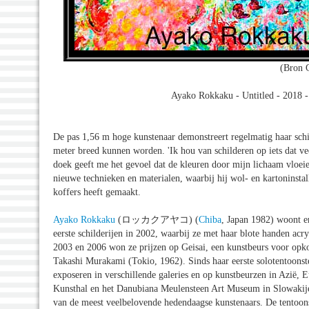
(Bron G
Ayako Rokkaku - Untitled - 2018 -
De pas 1,56 m hoge kunstenaar demonstreert regelmatig haar schil
meter breed kunnen worden. 'Ik hou van schilderen op iets dat ve
doek geeft me het gevoel dat de kleuren door mijn lichaam vloei
nieuwe technieken en materialen, waarbij hij wol- en kartoninstal
koffers heeft gemaakt.
Ayako Rokkaku
(ロッカクアヤコ) (
Chiba
, Japan 1982) woont e
eerste schilderijen in 2002, waarbij ze met haar blote handen acry
2003 en 2006 won ze prijzen op Geisai, een kunstbeurs voor op
Takashi Murakami (Tokio, 1962). Sinds haar eerste solotentoonst
exposeren in verschillende galeries en op kunstbeurzen in Azië, 
Kunsthal en het Danubiana Meulensteen Art Museum in Slowakije
van de meest veelbelovende hedendaagse kunstenaars. De tentoon