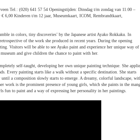
een Tel.: (020) 641 57 54 Openingstijden: Dinsdag t/m zondag van 11.00 –
ar € 6,00 Kinderen t/m 12 jaar, Museumkaart, ICOM, Rembrandtkaart,
umble in colors, tiny discoveries’ by the Japanese artist Ayako Rokkaku. In
 retrospective of the work she produced in recent years. During the opening
ng. Visitors will be able to see Ayako paint and experience her unique way of
 museum and give children the chance to paint with her.
mpletely self-taught, developing her own unique painting technique. She appli
ds. Every painting starts like a walk without a specific destination. She starts
 until a composition slowly starts to emerge. A dreamy, colorful landscape, wit
 her work is the prominent presence of young girls, which she paints in the man
ls fun to paint and a way of expressing her personality in her paintings.