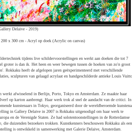
allery Delaive - 2019)
 200 x 300 cm - Acryl op doek (Acrylic on canvas)
dertechniek tijdens live schildervoorstellingen en werkt aan doeken die tot 7
el groter is dan ik. Het heen en weer bewegen tussen de hoeken van zo'n groot
en'. Rokkaku heeft de afgelopen jaren geëxperimenteerd met verschillende
laties, sculpturen van gelaagd acrylaat en handgeschilderde antieke Louis Vuitt
n werkt afwisselend in Berlijn, Porto, Tokyo en Amsterdam. Ze maakte haar
lverf op karton aanbrengt. Haar werk trok al snel de aandacht van de critici. In
komende kunstenaars in Tokyo, georganiseerd door de wereldberoemde kunstena
elling in Gallery Delaive in 2007 is Rokkaku uitgenodigd om haar werk te
Europa en de Verenigde Staten. Ze had solotentoonstellingen in de Rotterdamse
, die duizenden bezoekers trokken. Kunstkenners beschouwen Rokkaku als een
stelling is ontwikkeld in samenwerking met Galerie Delaive, Amsterdam.