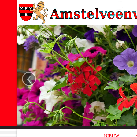
‹
NIEUW