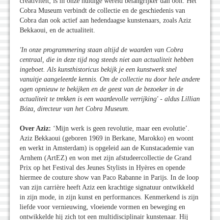
creativiteit, is in onze huidige wereld belangrijker dan ooit. Het
Cobra Museum verbindt de collectie en de geschiedenis van
Cobra dan ook actief aan hedendaagse kunstenaars, zoals Aziz
Bekkaoui, en de actualiteit.
'In onze programmering staan altijd de waarden van Cobra
centraal, die in deze tijd nog steeds niet aan actualiteit hebben
ingeboet. Als kunsthistoricus bekijk je een kunstwerk snel
vanuitje aangeleerde kennis. Om de collectie nu door hele andere
ogen opnieuw te bekijken en de geest van de bezoeker in de
actualiteit te trekken is een waardevolle verrijking' - aldus Lillian
Bóza, directeur van het Cobra Museum.
Over Aziz:
‘Mijn werk is geen revolutie, maar een evolutie’.
Aziz Bekkaoui (geboren 1969 in Berkane, Marokko) en woont
en werkt in Amsterdam) is opgeleid aan de Kunstacademie van
Arnhem (ArtEZ) en won met zijn afstudeercollectie de Grand
Prix op het Festival des Jeunes Stylists in Hyères en opende
hiermee de couture show van Paco Rabanne in Parijs. In de loop
van zijn carrière heeft Aziz een krachtige signatuur ontwikkeld
in zijn mode, in zijn kunst en performances. Kenmerkend is zijn
liefde voor vernieuwing, vloeiende vormen en beweging en
ontwikkelde hij zich tot een multidisciplinair kunstenaar. Hij