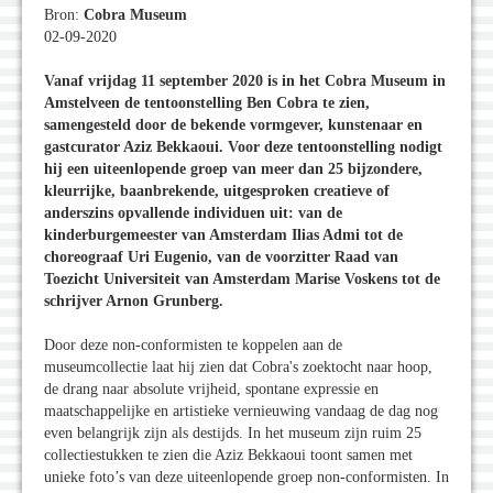
Bron:
Cobra Museum
02-09-2020
Vanaf vrijdag 11 september 2020 is in het Cobra Museum in
Amstelveen de tentoonstelling Ben Cobra te zien,
samengesteld door de bekende vormgever, kunstenaar en
gastcurator Aziz Bekkaoui. Voor deze tentoonstelling nodigt
hij een uiteenlopende groep van meer dan 25 bijzondere,
kleurrijke, baanbrekende, uitgesproken creatieve of
anderszins opvallende individuen uit: van de
kinderburgemeester van Amsterdam Ilias Admi tot de
choreograaf Uri Eugenio, van de voorzitter Raad van
Toezicht Universiteit van Amsterdam Marise Voskens tot de
schrijver Arnon Grunberg.
Door deze non-conformisten te koppelen aan de
museumcollectie laat hij zien dat Cobra's zoektocht naar hoop,
de drang naar absolute vrijheid, spontane expressie en
maatschappelijke en artistieke vernieuwing vandaag de dag nog
even belangrijk zijn als destijds. In het museum zijn ruim 25
collectiestukken te zien die Aziz Bekkaoui toont samen met
unieke foto’s van deze uiteenlopende groep non-conformisten. In