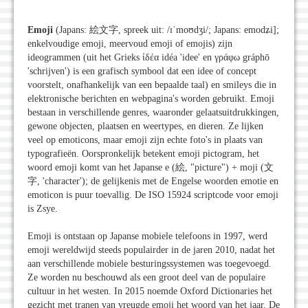
Emoji
(Japans: 絵文字, spreek uit: /ɪˈmoʊdʒi/; Japans: emodʑi];
enkelvoudige emoji, meervoud emoji of emojis) zijn
ideogrammen (uit het Grieks ἰδέα idéa 'idee' en γράφω gráphō
'schrijven') is een grafisch symbool dat een idee of concept
voorstelt, onafhankelijk van een bepaalde taal) en smileys die in
elektronische berichten en webpagina's worden gebruikt. Emoji
bestaan in verschillende genres, waaronder gelaatsuitdrukkingen,
gewone objecten, plaatsen en weertypes, en dieren. Ze lijken
veel op emoticons, maar emoji zijn echte foto's in plaats van
typografieën. Oorspronkelijk betekent emoji pictogram, het
woord emoji komt van het Japanse e (絵, "picture") + moji (文
字, 'character'); de gelijkenis met de Engelse woorden emotie en
emoticon is puur toevallig. De ISO 15924 scriptcode voor emoji
is Zsye.
Emoji is ontstaan op Japanse mobiele telefoons in 1997, werd
emoji wereldwijd steeds populairder in de jaren 2010, nadat het
aan verschillende mobiele besturingssystemen was toegevoegd.
Ze worden nu beschouwd als een groot deel van de populaire
cultuur in het westen. In 2015 noemde Oxford Dictionaries het
gezicht met tranen van vreugde emoji het woord van het jaar. De