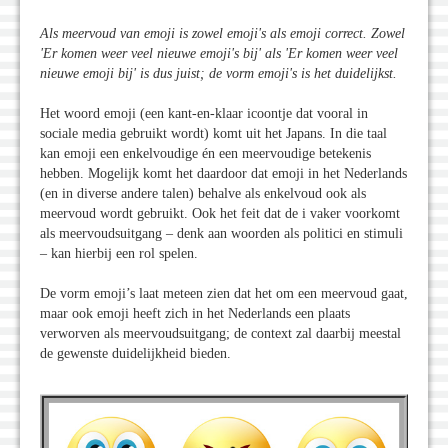
Als meervoud van emoji is zowel emoji
's als emoji correct. Zowel
'Er komen weer veel nieuwe emoji
's bij
' als
'Er komen weer veel
nieuwe emoji bij
' is dus juist; de vorm emoji
's is het duidelijkst.
Het woord emoji (een kant-en-klaar icoontje dat vooral in
sociale media gebruikt wordt) komt uit het Japans. In die taal
kan emoji een enkelvoudige én een meervoudige betekenis
hebben. Mogelijk komt het daardoor dat emoji in het Nederlands
(en in diverse andere talen) behalve als enkelvoud ook als
meervoud wordt gebruikt. Ook het feit dat de i vaker voorkomt
als meervoudsuitgang – denk aan woorden als politici en stimuli
– kan hierbij een rol spelen.
De vorm emoji’s laat meteen zien dat het om een meervoud gaat,
maar ook emoji heeft zich in het Nederlands een plaats
verworven als meervoudsuitgang; de context zal daarbij meestal
de gewenste duidelijkheid bieden.