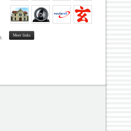
n
Meer links
1.