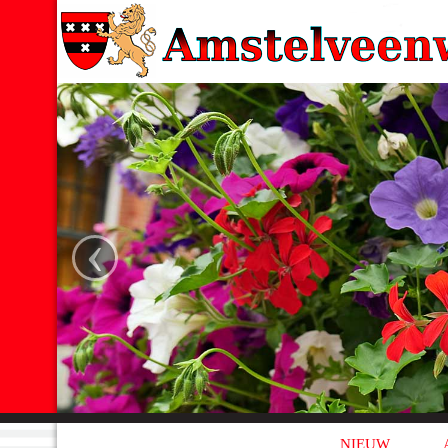
‹
NIEUW