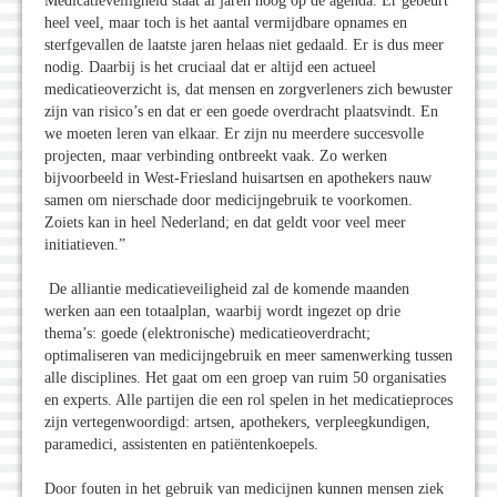
Medicatieveiligheid staat al jaren hoog op de agenda. Er gebeurt
heel veel, maar toch is het aantal vermijdbare opnames en
sterfgevallen de laatste jaren helaas niet gedaald. Er is dus meer
nodig. Daarbij is het cruciaal dat er altijd een actueel
medicatieoverzicht is, dat mensen en zorgverleners zich bewuster
zijn van risico’s en dat er een goede overdracht plaatsvindt. En
we moeten leren van elkaar. Er zijn nu meerdere succesvolle
projecten, maar verbinding ontbreekt vaak. Zo werken
bijvoorbeeld in West-Friesland huisartsen en apothekers nauw
samen om nierschade door medicijngebruik te voorkomen.
Zoiets kan in heel Nederland; en dat geldt voor veel meer
initiatieven.”
De alliantie medicatieveiligheid zal de komende maanden
werken aan een totaalplan, waarbij wordt ingezet op drie
thema’s: goede (elektronische) medicatieoverdracht;
optimaliseren van medicijngebruik en meer samenwerking tussen
alle disciplines. Het gaat om een groep van ruim 50 organisaties
en experts. Alle partijen die een rol spelen in het medicatieproces
zijn vertegenwoordigd: artsen, apothekers, verpleegkundigen,
paramedici, assistenten en patiëntenkoepels.
Door fouten in het gebruik van medicijnen kunnen mensen ziek