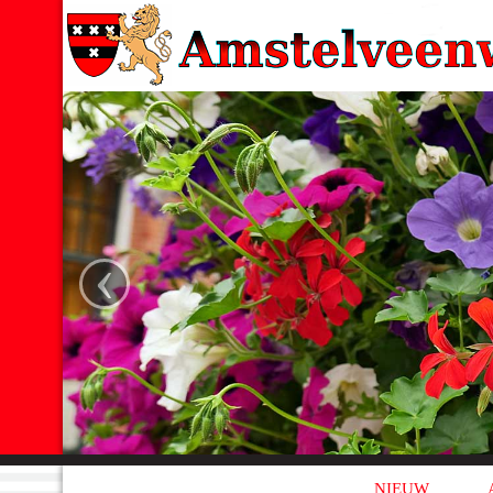
‹
NIEUW