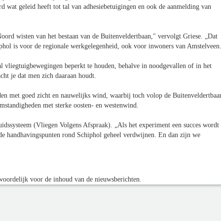
rd wat geleid heeft tot tal van adhesiebetuigingen en ook de aanmelding van
ord wisten van het bestaan van de Buitenveldertbaan," vervolgt Griese. „Dat
hiphol is voor de regionale werkgelegenheid, ook voor inwoners van Amstelveen
 vliegtuigbewegingen beperkt te houden, behalve in noodgevallen of in het
cht je dat men zich daaraan houdt.
den met goed zicht en nauwelijks wind, waarbij toch volop de Buitenveldertbaa
omstandigheden met sterke oosten- en westenwind.
idssysteem (Vliegen Volgens Afspraak). „Als het experiment een succes wordt 
ude handhavingspunten rond Schiphol geheel verdwijnen. En dan zijn we
oordelijk voor de inhoud van de nieuwsberichten.