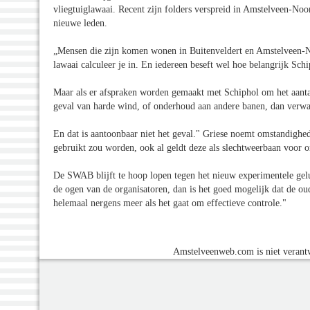
vliegtuiglawaai. Recent zijn folders verspreid in Amstelveen-Noo
nieuwe leden.
„Mensen die zijn komen wonen in Buitenveldert en Amstelveen-No
lawaai calculeer je in. En iedereen beseft wel hoe belangrijk Sc
Maar als er afspraken worden gemaakt met Schiphol om het aantal
geval van harde wind, of onderhoud aan andere banen, dan verwa
En dat is aantoonbaar niet het geval." Griese noemt omstandighe
gebruikt zou worden, ook al geldt deze als slechtweerbaan voor 
De SWAB blijft te hoop lopen tegen het nieuw experimentele gelu
de ogen van de organisatoren, dan is het goed mogelijk dat de o
helemaal nergens meer als het gaat om effectieve controle."
Amstelveenweb.com is niet verantw