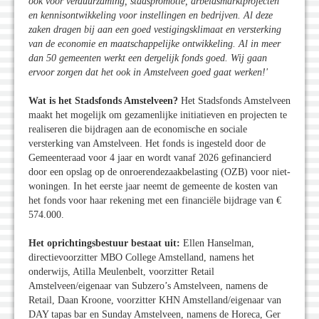
ook voor verduurzaming, stadspromotie, arbeidsmarktprojecten
en kennisontwikkeling voor instellingen en bedrijven. Al deze
zaken dragen bij aan een goed vestigingsklimaat en versterking
van de economie en maatschappelijke ontwikkeling. Al in meer
dan 50 gemeenten werkt een dergelijk fonds goed. Wij gaan
ervoor zorgen dat het ook in Amstelveen goed gaat werken!'
Wat is het Stadsfonds Amstelveen?
Het Stadsfonds Amstelveen
maakt het mogelijk om gezamenlijke initiatieven en projecten te
realiseren die bijdragen aan de economische en sociale
versterking van Amstelveen. Het fonds is ingesteld door de
Gemeenteraad voor 4 jaar en wordt vanaf 2026 gefinancierd
door een opslag op de onroerendezaakbelasting (OZB) voor niet-
woningen. In het eerste jaar neemt de gemeente de kosten van
het fonds voor haar rekening met een financiële bijdrage van €
574.000.
Het oprichtingsbestuur bestaat uit:
Ellen Hanselman,
directievoorzitter MBO College Amstelland, namens het
onderwijs, Atilla Meulenbelt, voorzitter Retail
Amstelveen/eigenaar van Subzero’s Amstelveen, namens de
Retail, Daan Kroone, voorzitter KHN Amstelland/eigenaar van
DAY tapas bar en Sunday Amstelveen, namens de Horeca, Ger