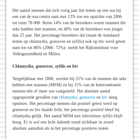
Het aantal mensen dat zich vorig jaar liet testen op een soa bij
een van de soa-centra nam met 13% toe ten opzichte van 2006
tot ruim 78.000. Ruim 14% van de bezoekers waren mannen die
seks hadden met mannen, en 40% van de bezoekers was jonger
dan 25 jaar. Het percentage bezoekers dat (naast de standaard
testen op chlamydia, gonorroe en syfilis) ook op hiv werd getest
nam toe tot 86% (2006: 72%)- meldt het Rijksinstituut voor
Volksgezondheid en Milieu.
Chlamydia, gonorroe, syfilis en hiv
Vergelijkbaar met 2006, werden bij 21% van de mannen die seks
hebben met mannen (MSM) en bij 11% van de heteroseksuele
mensen één of meer soa vastgesteld. Het absolute aantal
opgespoorde gevallen van
chlamydia
,
gonorroe
en
hiv
steeg
opnieuw. Het percentage mensen dat positief getest werd op
gonorroe en hiv daalde licht; het percentage positief bleef bij
chlamydia gelijk. Het aantal MSM met infectieuze syfilis blijft
hoog. Er is wel een licht dalende trend zichtbaar in zowel
absolute aantallen als in het percentage positieve testen.