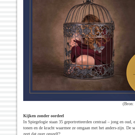
(Bron:
Kijken zonder oordeel
In Spiegelogie staan 35 geportretteerden centraal – jong en oud,
tonen en de kracht waarmee ze omgaan met het anders-zijn. De seri
zegt dat over onszelf?