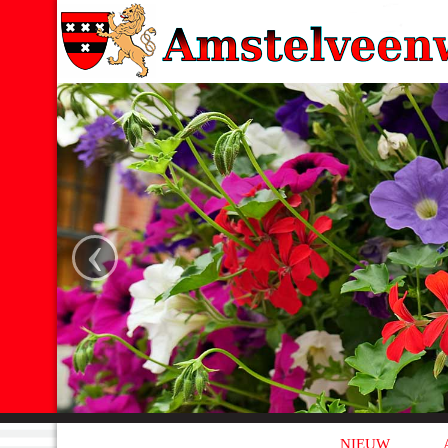
‹
NIEUW