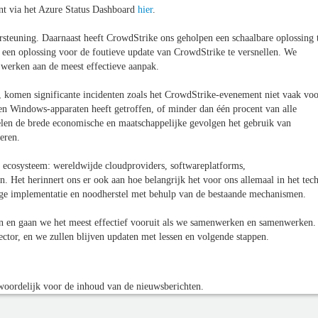
ent via het Azure Status Dashboard
hier
.
steuning. Daarnaast heeft CrowdStrike ons geholpen een schaalbare oplossing 
n een oplossing voor de foutieve update van CrowdStrike te versnellen. We
erken aan de meest effectieve aanpak.
 komen significante incidenten zoals het CrowdStrike-evenement niet vaak voo
n Windows-apparaten heeft getroffen, of minder dan één procent van alle
len de brede economische en maatschappelijke gevolgen het gebruik van
eren.
e ecosysteem: wereldwijde cloudproviders, softwareplatforms,
n. Het herinnert ons er ook aan hoe belangrijk het voor ons allemaal in het tec
lige implementatie en noodherstel met behulp van de bestaande mechanismen.
en en gaan we het meest effectief vooruit als we samenwerken en samenwerken.
or, en we zullen blijven updaten met lessen en volgende stappen.
oordelijk voor de inhoud van de nieuwsberichten.