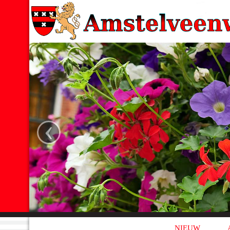
‹
NIEUW