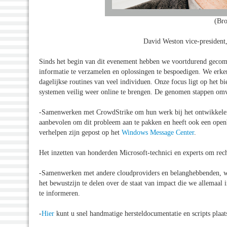
(Bro
David Weston vice-president,
Sinds het begin van dit evenement hebben we voortdurend gecom
informatie te verzamelen en oplossingen te bespoedigen. We erken
dagelijkse routines van veel individuen. Onze focus ligt op het 
systemen veilig weer online te brengen. De genomen stappen omv
-Samenwerken met CrowdStrike om hun werk bij het ontwikkelen 
aanbevolen om dit probleem aan te pakken en heeft ook een ope
verhelpen zijn gepost op het
Windows Message Center
.
Het inzetten van honderden Microsoft-technici en experts om rech
-Samenwerken met andere cloudproviders en belanghebbenden,
het bewustzijn te delen over de staat van impact die we allemaa
te informeren.
-
Hier
kunt u snel handmatige hersteldocumentatie en scripts plaat