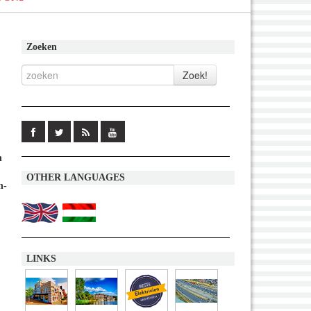
Zoeken
n
OTHER LANGUAGES
n-
LINKS