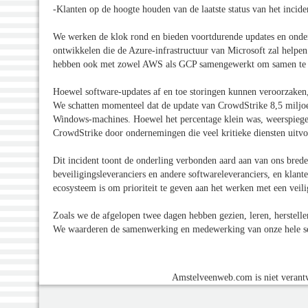
-Klanten op de hoogte houden van de laatste status van het incid
We werken de klok rond en bieden voortdurende updates en onder
ontwikkelen die de Azure-infrastructuur van Microsoft zal helpe
hebben ook met zowel AWS als GCP samengewerkt om samen te w
Hoewel software-updates af en toe storingen kunnen veroorzaken,
We schatten momenteel dat de update van CrowdStrike 8,5 miljoe
Windows-machines. Hoewel het percentage klein was, weerspiege
CrowdStrike door ondernemingen die veel kritieke diensten uitvo
Dit incident toont de onderling verbonden aard aan van ons bred
beveiligingsleveranciers en andere softwareleveranciers, en klante
ecosysteem is om prioriteit te geven aan het werken met een vei
Zoals we de afgelopen twee dagen hebben gezien, leren, herstell
We waarderen de samenwerking en medewerking van onze hele sect
Amstelveenweb.com is niet verantw