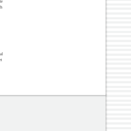
te
ch
al
et