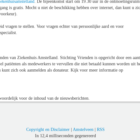
ekenhuisamstelland
. De bijeenkomst start om 19.30 uur in de ontmoetingsruim
ang is gratis. Mocht u niet de beschikking hebben over internet, dan kunt u zi
voorkeur).
id vragen te stellen. Voor vragen echter van persoonlijke aard en voor
pecialist.
den van Ziekenhuis Amstelland. Stichting Vrienden is opgericht door een aant
l patiënten als medewerkers te vervullen die niet betaald kunnen worden uit h
 kunt zich ook aanmelden als donateur. Kijk voor meer informatie op
oordelijk voor de inhoud van de nieuwsberichten.
Copyright en Disclaimer
|
Amstelveen
|
RSS
In 12,4 milliseconden gegenereerd