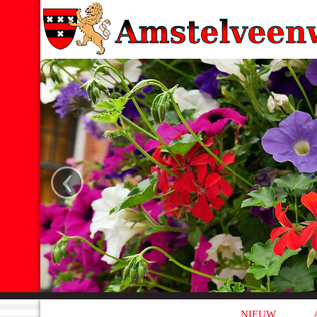
‹
NIEUW