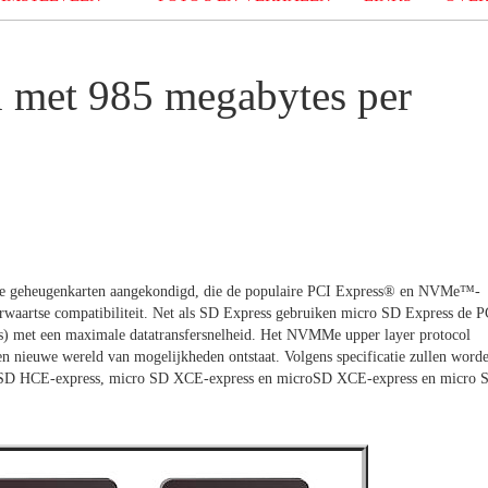
n met 985 megabytes per
lle geheugenkarten aangekondigd, die de populaire PCI Express® en NVMe™-
terwaartse compatibiliteit. Net als SD Express gebruiken micro SD Express de P
) met een maximale datatransfersnelheid. Het NVMMe upper layer protocol
 nieuwe wereld van mogelijkheden ontstaat. Volgens specificatie zullen word
cro SD HCE-express, micro SD XCE-express en microSD XCE-express en micro 