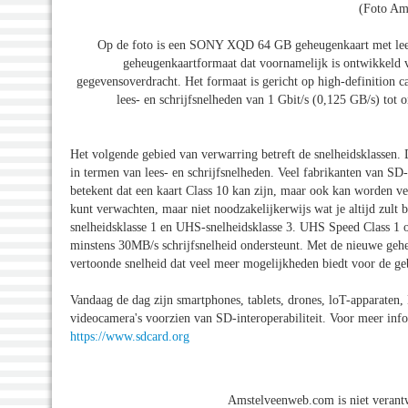
(Foto Am
Op de foto is een SONY XQD 64 GB geheugenkaart met lees
geheugenkaartformaat dat voornamelijk is ontwikkeld v
gegevensoverdracht. Het formaat is gericht op high-definition c
lees- en schrijfsnelheden van 1 Gbit/s (0,125 GB/s) to
Het volgende gebied van verwarring betreft de snelheidsklassen
in termen van lees- en schrijfsnelheden. Veel fabrikanten van SD-k
betekent dat een kaart Class 10 kan zijn, maar ook kan worden ver
kunt verwachten, maar niet noodzakelijkerwijs wat je altijd zul
snelheidsklasse 1 en UHS-snelheidsklasse 3. UHS Speed Class 1 
minstens 30MB/s schrijfsnelheid ondersteunt. Met de nieuwe geh
vertoonde snelheid dat veel meer mogelijkheden biedt voor de ge
Vandaag de dag zijn smartphones, tablets, drones, loT-apparaten,
videocamera's voorzien van SD-interoperabiliteit. Voor meer inf
https://www.sdcard.org
Amstelveenweb.com is niet verantw