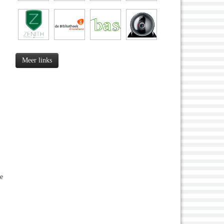
Meer links
ze