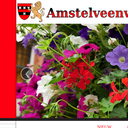
‹
NIEUW