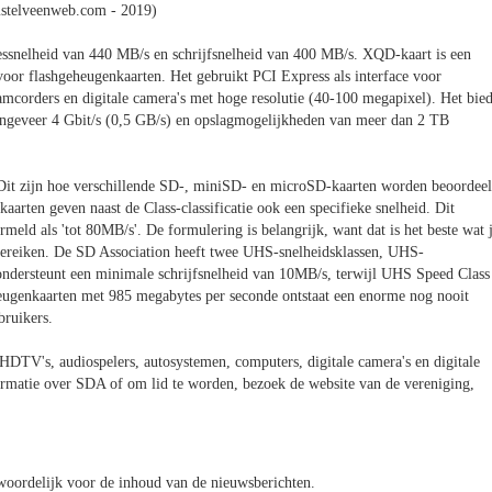
stelveenweb.com - 2019)
snelheid van 440 MB/s en schrijfsnelheid van 400 MB/s. XQD-kaart is een
oor flashgeheugenkaarten. Het gebruikt PCI Express als interface voor
amcorders en digitale camera's met hoge resolutie (40-100 megapixel). Het bied
t ongeveer 4 Gbit/s (0,5 GB/s) en opslagmogelijkheden van meer dan 2 TB
. Dit zijn hoe verschillende SD-, miniSD- en microSD-kaarten worden beoordee
aarten geven naast de Class-classificatie ook een specifieke snelheid. Dit
meld als 'tot 80MB/s'. De formulering is belangrijk, want dat is het beste wat 
t bereiken. De SD Association heeft twee UHS-snelheidsklassen, UHS-
ondersteunt een minimale schrijfsnelheid van 10MB/s, terwijl UHS Speed Class
eugenkaarten met 985 megabytes per seconde ontstaat een enorme nog nooit
bruikers.
 HDTV's, audiospelers, autosystemen, computers, digitale camera's en digitale
ormatie over SDA of om lid te worden, bezoek de website van de vereniging,
oordelijk voor de inhoud van de nieuwsberichten.