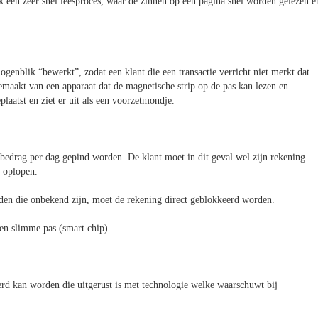
 een zeer snel leesproces, waar de zinnen op een pagina snel worden gelezen e
enblik “bewerkt”, zodat een klant die een transactie verricht niet merkt dat
aakt van een apparaat dat de magnetische strip op de pas kan lezen en
laatst en ziet er uit als een voorzetmondje.
 bedrag per dag gepind worden. De klant moet in dit geval wel zijn rekening
k oplopen.
inden die onbekend zijn, moet de rekening direct geblokkeerd worden.
een slimme pas (smart chip).
erd kan worden die uitgerust is met technologie welke waarschuwt bij