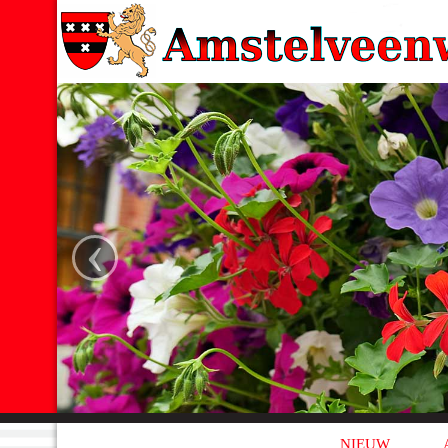
‹
NIEUW