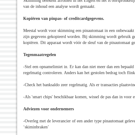
Skimming betekent afromen in het Engels en het is oorspronkelijk
van de inhoud een analyse wordt gemaakt.
Kopiëren van pinpas- of creditcardgegevens.
Meestal wordt voor skimming een pinautomaat in een onbewaakt og
zijn gegevens gekopieerd worden. Bij skimming wordt gebruik gem
kopiëren. Dit apparaat wordt vóór de sleuf van de pinautomaat gep
Tegenmaatregelen
-Stel een opnamelimiet in. Er kan dan niet meer dan een bepaald
regelmatig controleren. Anders kan het gestolen bedrag toch flin
-Check het banksaldo zeer regelmatig. Als er transacties plaatsv
-Als 'smart chips' beschikbaar komen, wissel de pas dan in voor 
Adviezen voor ondernemers
-Overleg met de leverancier of een ander type pinautomaat gelev
‘skiminbraken’