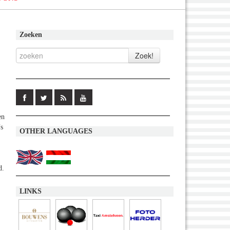
Zoeken
en
s
OTHER LANGUAGES
d.
LINKS