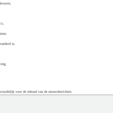
leveren;
’s;
uimte;
randerd is;
ving;
oordelijk voor de inhoud van de nieuwsberichten.