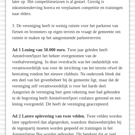
later op. Het competitieseizoen is al gestart. Gevolg is
inkomstenderving horeca en verplaatsen competitie en trainingen
naar elders.
3. De vereniging heeft te weinig ruimte voor het parkeren van
fietsen en brommers op eigen terrein en vraagt de gemeente om
ruimte te maken op het aangrenzende parkeerterrein.
Ad 1 Lening van 50.000 euro.
Twee jaar geleden heeft
AmstelveenSport het beheer overgenomen van de
voetbalvereniging. In deze overdracht was het onduidelijk wie
verantwoordelijk was voor de inrichting van het terrein ofwel de
bestrating rondom het nieuwe clubhuis. Na onderzoek bleek dat
een deel van het groenbeheer bij de gemeente ligt, maar dat de
vereniging zelf verantwoordelijk is voor het harde deel.
Aangezien de vereniging hier geen rekening mee had gehouden
in de begroting heeft AmstelveenSport coulance getoond en een
lening voorgesteld. Dit heeft de vereniging geaccepteerd.
Ad 2 Latere oplevering van twee velden.
Twee velden worden
later opgeleverd dan afgesproken, waardoor thuiswedstrijden bij
de tegenpartij moeten worden gespeeld en trainingen in het
Amsterdamse Bos worden gehouden. Dit betekent dat er veel