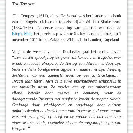
The Tempest
'The Tempest' (1611), alias
'De Storm'
was het laatste toneelstuk
van de Engelse dichter en toneelschrijver William Shakespeare
(1564-1616). De eerste opvoering van het stuk was door de
King’s Men
, het gezelschap waartoe Shakespeare behoorde, op 1
november 1611 in het Palace of Whitehall in Londen, Engeland.
Volgens de website van het Bostheater gaat het verhaal over:
“Een duister sprookje op de grens van komedie en tragedie, over
wraak en macht. Prospero, de Hertog van Milaan, is door zijn
broer en diens bondgenoten afgezet en samen met zijn driejarig
dochtertje, op een gammele sloep op zee achtergelaten….”
Twaalf jaar later lijden de nieuwe machthebbers schipbreuk in
een vreselijke storm. Ze spoelen aan op een onherbergzaam
eiland, bevolkt door geesten en demonen, waar de
doodgewaande Prospero met magische kracht de scepter zwaait.
Geplaagd door schuldgevoel en opgejaagd door duistere
ambities dwalen de drenkelingen rond in een wereld waar gezond
verstand geen greep op heeft en de natuur zich niet aan haar
eigen wetten houdt, overgeleverd aan de zorgvuldige regie van
Prospero.”