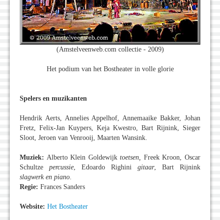
(Amstelveenweb.com collectie - 2009)
Het podium van het Bostheater in volle glorie
Spelers en muzikanten
Hendrik Aerts, Annelies Appelhof, Annemaaike Bakker, Johan
Fretz, Felix-Jan Kuypers, Keja Kwestro, Bart Rijnink, Sieger
Sloot, Jeroen van Venrooij, Maarten Wansink.
Muziek:
Alberto Klein Goldewijk
toetsen,
Freek Kroon, Oscar
Schultze
percussie
, Edoardo Righini
gitaar
, Bart Rijnink
slagwerk en piano
.
Regie:
Frances Sanders
Website:
Het Bostheater