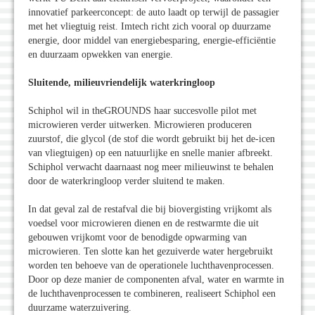
innovatief parkeerconcept: de auto laadt op terwijl de passagier
met het vliegtuig reist. Imtech richt zich vooral op duurzame
energie, door middel van energiebesparing, energie-efficiëntie
en duurzaam opwekken van energie.
Sluitende, milieuvriendelijk waterkringloop
Schiphol wil in theGROUNDS haar succesvolle pilot met
microwieren verder uitwerken. Microwieren produceren
zuurstof, die glycol (de stof die wordt gebruikt bij het de-icen
van vliegtuigen) op een natuurlijke en snelle manier afbreekt.
Schiphol verwacht daarnaast nog meer milieuwinst te behalen
door de waterkringloop verder sluitend te maken.
In dat geval zal de restafval die bij biovergisting vrijkomt als
voedsel voor microwieren dienen en de restwarmte die uit
gebouwen vrijkomt voor de benodigde opwarming van
microwieren. Ten slotte kan het gezuiverde water hergebruikt
worden ten behoeve van de operationele luchthavenprocessen.
Door op deze manier de componenten afval, water en warmte in
de luchthavenprocessen te combineren, realiseert Schiphol een
duurzame waterzuivering.