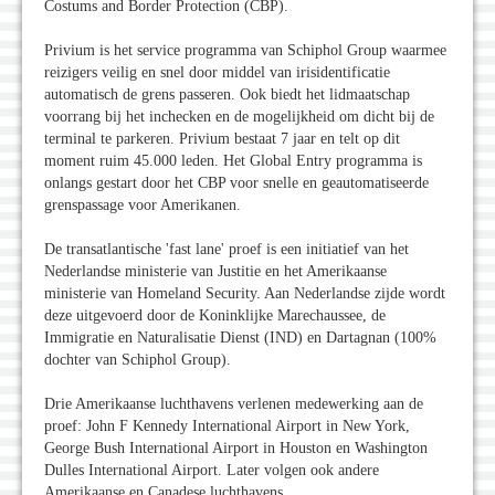
Costums and Border Protection (CBP).
Privium is het service programma van Schiphol Group waarmee
reizigers veilig en snel door middel van irisidentificatie
automatisch de grens passeren. Ook biedt het lidmaatschap
voorrang bij het inchecken en de mogelijkheid om dicht bij de
terminal te parkeren. Privium bestaat 7 jaar en telt op dit
moment ruim 45.000 leden. Het Global Entry programma is
onlangs gestart door het CBP voor snelle en geautomatiseerde
grenspassage voor Amerikanen.
De transatlantische 'fast lane' proef is een initiatief van het
Nederlandse ministerie van Justitie en het Amerikaanse
ministerie van Homeland Security. Aan Nederlandse zijde wordt
deze uitgevoerd door de Koninklijke Marechaussee, de
Immigratie en Naturalisatie Dienst (IND) en Dartagnan (100%
dochter van Schiphol Group).
Drie Amerikaanse luchthavens verlenen medewerking aan de
proef: John F Kennedy International Airport in New York,
George Bush International Airport in Houston en Washington
Dulles International Airport. Later volgen ook andere
Amerikaanse en Canadese luchthavens.