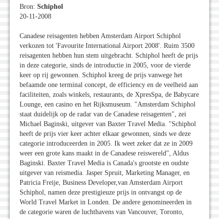
Bron:
Schiphol
20-11-2008
Canadese reisagenten hebben Amsterdam Airport Schiphol
verkozen tot 'Favourite International Airport 2008'. Ruim 3500
reisagenten hebben hun stem uitgebracht. Schiphol heeft de prijs
in deze categorie, sinds de introductie in 2005, voor de vierde
keer op rij gewonnen. Schiphol kreeg de prijs vanwege het
befaamde one terminal concept, de efficiency en de veelheid aan
faciliteiten, zoals winkels, restaurants, de XpresSpa, de Babycare
Lounge, een casino en het Rijksmuseum. "Amsterdam Schiphol
staat duidelijk op de radar van de Canadese reisagenten", zei
Michael Baginski, uitgever van Baxter Travel Media. "Schiphol
heeft de prijs vier keer achter elkaar gewonnen, sinds we deze
categorie introduceerden in 2005. Ik weet zeker dat ze in 2009
weer een grote kans maakt in de Canadese reiswereld", Aldus
Baginski. Baxter Travel Media is Canada's grootste en oudste
uitgever van reismedia. Jasper Spruit, Marketing Manager, en
Patricia Freije, Business Developer,van Amsterdam Airport
Schiphol, namen deze prestigieuze prijs in ontvangst op de
World Travel Market in Londen. De andere genomineerden in
de categorie waren de luchthavens van Vancouver, Toronto,