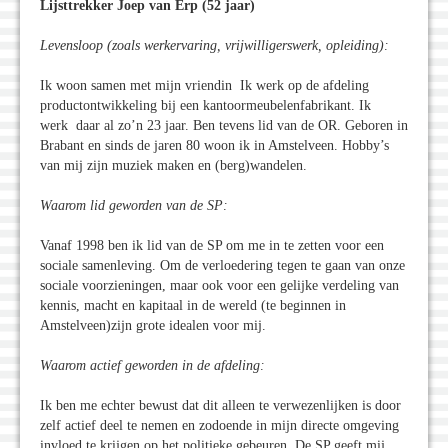
Lijsttrekker Joep van Erp (52 jaar)
Levensloop (zoals werkervaring, vrijwilligerswerk, opleiding):
Ik woon samen met mijn vriendin Ik werk op de afdeling
productontwikkeling bij een kantoormeubelenfabrikant. Ik
werk daar al zo’n 23 jaar. Ben tevens lid van de OR. Geboren in
Brabant en sinds de jaren 80 woon ik in Amstelveen. Hobby’s
van mij zijn muziek maken en (berg)wandelen.
Waarom lid geworden van de SP:
Vanaf 1998 ben ik lid van de SP om me in te zetten voor een
sociale samenleving. Om de verloedering tegen te gaan van onze
sociale voorzieningen, maar ook voor een gelijke verdeling van
kennis, macht en kapitaal in de wereld (te beginnen in
Amstelveen)zijn grote idealen voor mij.
Waarom actief geworden in de afdeling:
Ik ben me echter bewust dat dit alleen te verwezenlijken is door
zelf actief deel te nemen en zodoende in mijn directe omgeving
invloed te krijgen op het politieke gebeuren. De SP geeft mij