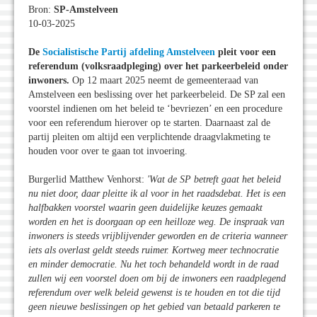
Bron:
SP-Amstelveen
10-03-2025
De
Socialistische Partij afdeling Amstelveen
pleit voor een
referendum (volksraadpleging) over het parkeerbeleid onder
inwoners.
Op 12 maart 2025 neemt de gemeenteraad van
Amstelveen een beslissing over het parkeerbeleid. De SP zal een
voorstel indienen om het beleid te ‘bevriezen’ en een procedure
voor een referendum hierover op te starten. Daarnaast zal de
partij pleiten om altijd een verplichtende draagvlakmeting te
houden voor over te gaan tot invoering.
Burgerlid Matthew Venhorst:
'Wat de SP betreft gaat het beleid
nu niet door, daar pleitte ik al voor in het raadsdebat. Het is een
halfbakken voorstel waarin geen duidelijke keuzes gemaakt
worden en het is doorgaan op een heilloze weg. De inspraak van
inwoners is steeds vrijblijvender geworden en de criteria wanneer
iets als overlast geldt steeds ruimer. Kortweg meer technocratie
en minder democratie. Nu het toch behandeld wordt in de raad
zullen wij een voorstel doen om bij de inwoners een raadplegend
referendum over welk beleid gewenst is te houden en tot die tijd
geen nieuwe beslissingen op het gebied van betaald parkeren te