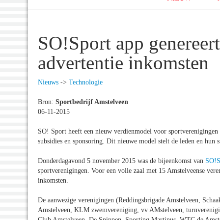
SO!Sport app genereert
advertentie inkomsten
Nieuws
->
Technologie
Bron:
Sportbedrijf Amstelveen
06-11-2015
SO! Sport heeft een nieuw verdienmodel voor sportverenigingen 
subsidies en sponsoring. Dit nieuwe model stelt de leden en hun s
Donderdagavond 5 november 2015 was de bijeenkomst van
SO!S
sportverenigingen. Voor een volle zaal met 15 Amstelveense vere
inkomsten.
De aanwezige verenigingen (Reddingsbrigade Amstelveen, Schaak
Amstelveen, KLM zwemvereniging, vv AMstelveen, turnverenigi
Club Amstelveen, De Snippen, Sporting Martinus, WTC de Amst