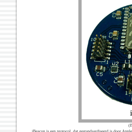
(
iBeacon is een protocol, dat gestandaardiseerd is door App