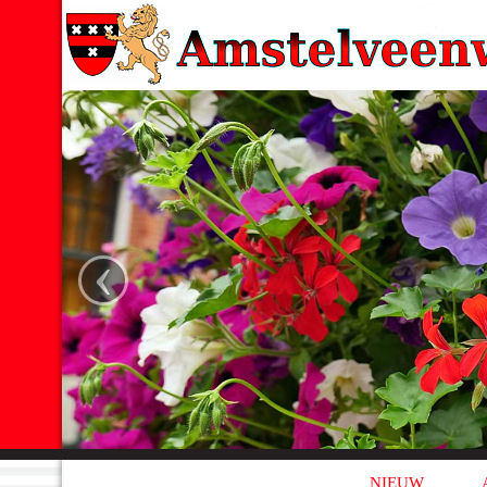
‹
NIEUW