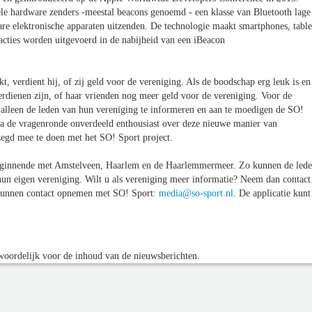
ele hardware zenders -meestal beacons genoemd - een klasse van Bluetooth lage
are elektronische apparaten uitzenden. De technologie maakt smartphones, table
acties worden uitgevoerd in de nabijheid van een iBeacon
t, verdient hij, of zij geld voor de vereniging. Als de boodschap erg leuk is en
verdienen zijn, of haar vrienden nog meer geld voor de vereniging. Voor de
en alleen de leden van hun vereniging te informeren en aan te moedigen de SO!
a de vragenronde onverdeeld enthousiast over deze nieuwe manier van
egd mee te doen met het SO! Sport project.
n beginnende met Amstelveen, Haarlem en de Haarlemmermeer. Zo kunnen de led
hun eigen vereniging. Wilt u als vereniging meer informatie? Neem dan contact
kunnen contact opnemen met SO! Sport:
media@so-sport.nl
. De applicatie kunt
oordelijk voor de inhoud van de nieuwsberichten.