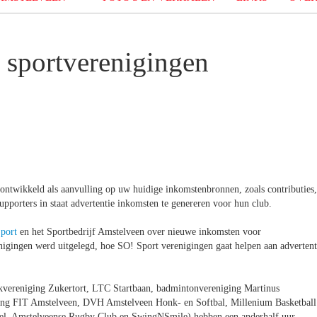
 sportverenigingen
ontwikkeld als aanvulling op uw huidige inkomstenbronnen, zoals contributies,
upporters in staat advertentie inkomsten te genereren voor hun club.
port
en het Sportbedrijf Amstelveen over nieuwe inkomsten voor
nigingen werd uitgelegd, hoe SO! Sport verenigingen gaat helpen aan advertent
vereniging Zukertort, LTC Startbaan, badmintonvereniging Martinus
ng FIT Amstelveen, DVH Amstelveen Honk- en Softbal, Millenium Basketball
el, Amstelveense Rugby Club en SwingNSmile) hebben een anderhalf uur