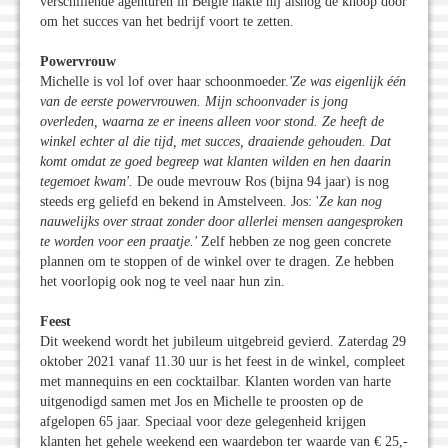
verschillende agenturen in België hakte hij alsnog de knoop door
om het succes van het bedrijf voort te zetten.
Powervrouw
Michelle is vol lof over haar schoonmoeder.
'Ze was eigenlijk één
van de eerste powervrouwen. Mijn schoonvader is jong
overleden, waarna ze er ineens alleen voor stond. Ze heeft de
winkel echter al die tijd, met succes, draaiende gehouden. Dat
komt omdat ze goed begreep wat klanten wilden en hen daarin
tegemoet kwam
'.
De oude mevrouw Ros (bijna 94 jaar) is nog
steeds erg geliefd en bekend in Amstelveen. Jos: '
Ze kan nog
nauwelijks over straat zonder door allerlei mensen aangesproken
te worden voor een praatje.
'
Zelf hebben ze nog geen concrete
plannen om te stoppen of de winkel over te dragen. Ze hebben
het voorlopig ook nog te veel naar hun zin.
Feest
Dit weekend wordt het jubileum uitgebreid gevierd. Zaterdag 29
oktober 2021 vanaf 11.30 uur is het feest in de winkel, compleet
met mannequins en een cocktailbar. Klanten worden van harte
uitgenodigd samen met Jos en Michelle te proosten op de
afgelopen 65 jaar. Speciaal voor deze gelegenheid krijgen
klanten het gehele weekend een waardebon ter waarde van € 25,-