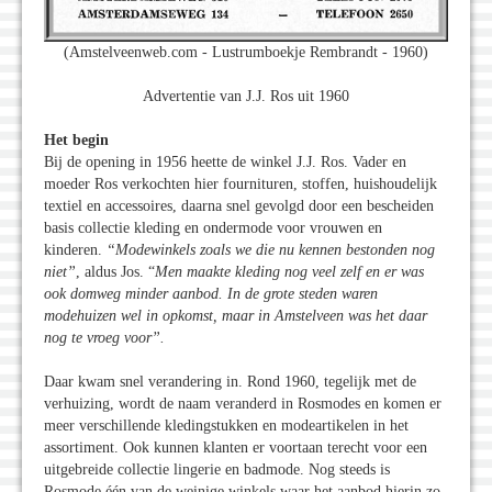
(Amstelveenweb.com - Lustrumboekje Rembrandt - 1960)
Advertentie van J.J. Ros uit 1960
Het begin
Bij de opening in 1956 heette de winkel J.J. Ros. Vader en
moeder Ros verkochten hier fournituren, stoffen, huishoudelijk
textiel en accessoires, daarna snel gevolgd door een bescheiden
basis collectie kleding en ondermode voor vrouwen en
kinderen.
“Modewinkels zoals we die nu kennen bestonden nog
niet”
, aldus Jos. “
Men maakte kleding nog veel zelf en er was
ook domweg minder aanbod. In de grote steden waren
modehuizen wel in opkomst, maar in Amstelveen was het daar
nog te vroeg voor”.
Daar kwam snel verandering in. Rond 1960, tegelijk met de
verhuizing, wordt de naam veranderd in Rosmodes en komen er
meer verschillende kledingstukken en modeartikelen in het
assortiment. Ook kunnen klanten er voortaan terecht voor een
uitgebreide collectie lingerie en badmode. Nog steeds is
Rosmode één van de weinige winkels waar het aanbod hierin zo