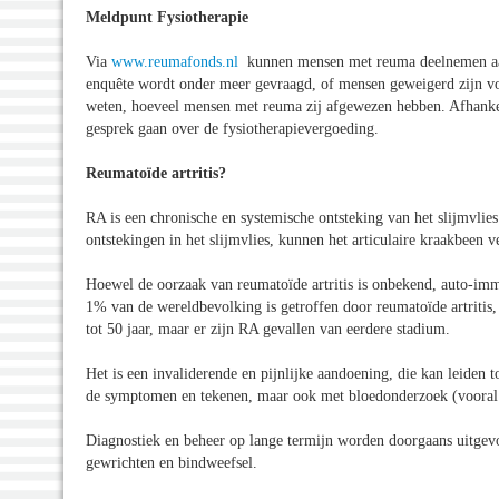
Meldpunt Fysiotherapie
Via
www.reumafonds.nl
kunnen mensen met reuma deelnemen aan 
enquête wordt onder meer gevraagd, of mensen geweigerd zijn v
weten, hoeveel mensen met reuma zij afgewezen hebben. Afhankel
gesprek gaan over de fysiotherapievergoeding.
Reumatoïde artritis?
RA is een chronische en systemische ontsteking van het slijmvlie
ontstekingen in het slijmvlies, kunnen het articulaire kraakbeen v
Hoewel de oorzaak van reumatoïde artritis is onbekend, auto-immu
1% van de wereldbevolking is getroffen door reumatoïde artritis
tot 50 jaar, maar er zijn RA gevallen van eerdere stadium.
Het is een invaliderende en pijnlijke aandoening, die kan leiden t
de symptomen en tekenen, maar ook met bloedonderzoek (vooral ee
Diagnostiek en beheer op lange termijn worden doorgaans uitgev
gewrichten en bindweefsel.