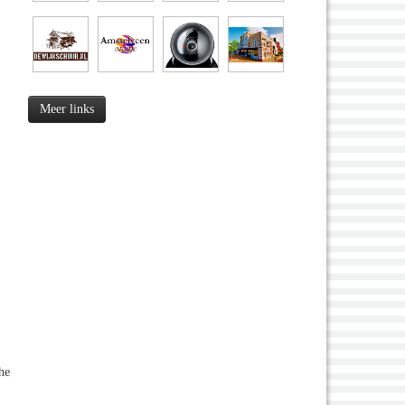
Meer links
he