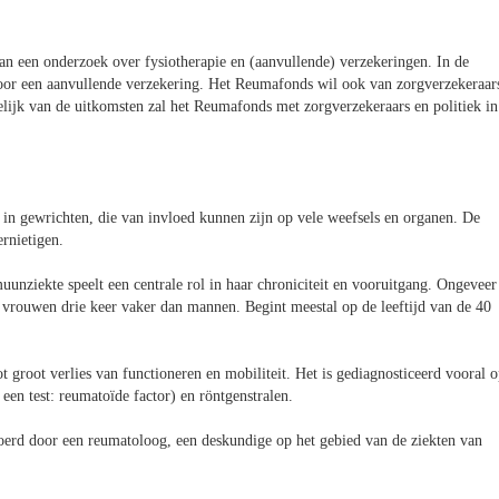
een onderzoek over fysiotherapie en (aanvullende) verzekeringen. In de
oor een aanvullende verzekering. Het Reumafonds wil ook van zorgverzekeraar
ijk van de uitkomsten zal het Reumafonds met zorgverzekeraars en politiek in
s in gewrichten, die van invloed kunnen zijn op vele weefsels en organen. De
ernietigen.
unziekte speelt een centrale rol in haar chroniciteit en vooruitgang. Ongeveer
, vrouwen drie keer vaker dan mannen. Begint meestal op de leeftijd van de 40
ot groot verlies van functioneren en mobiliteit. Het is gediagnosticeerd vooral 
n test: reumatoïde factor) en röntgenstralen.
oerd door een reumatoloog, een deskundige op het gebied van de ziekten van