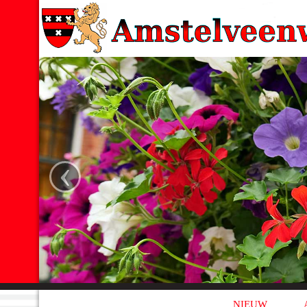
‹
NIEUW