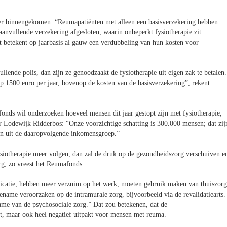
ver binnengekomen. “Reumapatiënten met alleen een basisverzekering hebben
anvullende verzekering afgesloten, waarin onbeperkt fysiotherapie zit.
 betekent op jaarbasis al gauw een verdubbeling van hun kosten voor
llende polis, dan zijn ze genoodzaakt de fysiotherapie uit eigen zak te betalen.
op 1500 euro per jaar, bovenop de kosten van de basisverzekering”, rekent
nds wil onderzoeken hoeveel mensen dit jaar gestopt zijn met fysiotherapie,
r Lodewijk Ridderbos: “Onze voorzichtige schatting is 300.000 mensen; dat zij
en uit de daaropvolgende inkomensgroep.”
siotherapie meer volgen, dan zal de druk op de gezondheidszorg verschuiven e
rg, zo vreest het Reumafonds.
catie, hebben meer verzuim op het werk, moeten gebruik maken van thuiszorg
toename veroorzaken op de intramurale zorg, bijvoorbeeld via de revalidatiearts.
name van de psychosociale zorg.” Dat zou betekenen, dat de
kt, maar ook heel negatief uitpakt voor mensen met reuma.