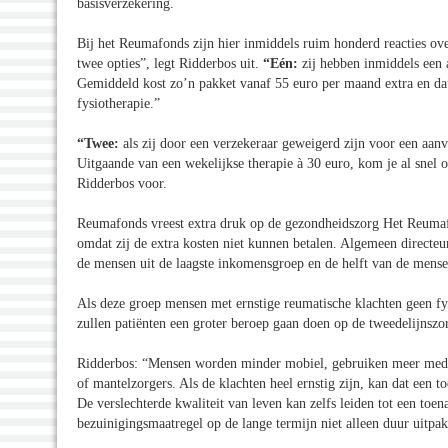
basisverzekering.
Bij het Reumafonds zijn hier inmiddels ruim honderd reacties o
twee opties”, legt Ridderbos uit.
“Eén:
zij hebben inmiddels een a
Gemiddeld kost zo’n pakket vanaf 55 euro per maand extra en dat
fysiotherapie.”
“Twee:
als zij door een verzekeraar geweigerd zijn voor een aanvu
Uitgaande van een wekelijkse therapie à 30 euro, kom je al snel 
Ridderbos voor.
Reumafonds vreest extra druk op de gezondheidszorg Het Reumafo
omdat zij de extra kosten niet kunnen betalen. Algemeen directeu
de mensen uit de laagste inkomensgroep en de helft van de mens
Als deze groep mensen met ernstige reumatische klachten geen fy
zullen patiënten een groter beroep gaan doen op de tweedelijnszo
Ridderbos: “Mensen worden minder mobiel, gebruiken meer medi
of mantelzorgers. Als de klachten heel ernstig zijn, kan dat een 
De verslechterde kwaliteit van leven kan zelfs leiden tot een toe
bezuinigingsmaatregel op de lange termijn niet alleen duur uitpa