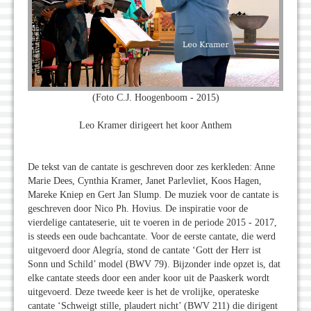
(Foto C.J. Hoogenboom - 2015)
Leo Kramer dirigeert het koor Anthem
De tekst van de cantate is geschreven door zes kerkleden: Anne
Marie Dees, Cynthia Kramer, Janet Parlevliet, Koos Hagen,
Mareke Kniep en Gert Jan Slump. De muziek voor de cantate is
geschreven door Nico Ph. Hovius. De inspiratie voor de
vierdelige cantateserie, uit te voeren in de periode 2015 - 2017,
is steeds een oude bachcantate. Voor de eerste cantate, die werd
uitgevoerd door Alegría, stond de cantate ‘Gott der Herr ist
Sonn und Schild’ model (BWV 79). Bijzonder inde opzet is, dat
elke cantate steeds door een ander koor uit de Paaskerk wordt
uitgevoerd. Deze tweede keer is het de vrolijke, operateske
cantate ‘Schweigt stille, plaudert nicht’ (BWV 211) die dirigent