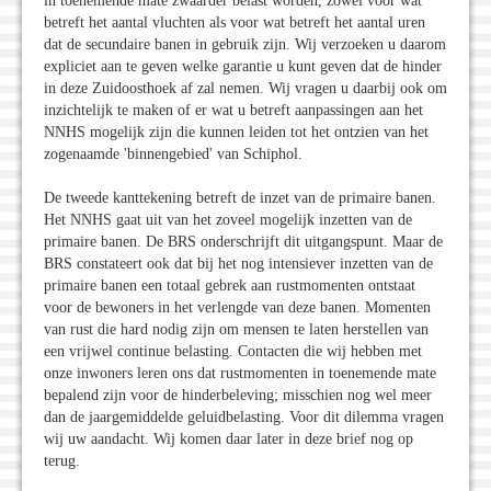
in toenemende mate zwaarder belast worden, zowel voor wat
betreft het aantal vluchten als voor wat betreft het aantal uren
dat de secundaire banen in gebruik zijn. Wij verzoeken u daarom
expliciet aan te geven welke garantie u kunt geven dat de hinder
in deze Zuidoosthoek af zal nemen. Wij vragen u daarbij ook om
inzichtelijk te maken of er wat u betreft aanpassingen aan het
NNHS mogelijk zijn die kunnen leiden tot het ontzien van het
zogenaamde 'binnengebied' van Schiphol.
De tweede kanttekening betreft de inzet van de primaire banen.
Het NNHS gaat uit van het zoveel mogelijk inzetten van de
primaire banen. De BRS onderschrijft dit uitgangspunt. Maar de
BRS constateert ook dat bij het nog intensiever inzetten van de
primaire banen een totaal gebrek aan rustmomenten ontstaat
voor de bewoners in het verlengde van deze banen. Momenten
van rust die hard nodig zijn om mensen te laten herstellen van
een vrijwel continue belasting. Contacten die wij hebben met
onze inwoners leren ons dat rustmomenten in toenemende mate
bepalend zijn voor de hinderbeleving; misschien nog wel meer
dan de jaargemiddelde geluidbelasting. Voor dit dilemma vragen
wij uw aandacht. Wij komen daar later in deze brief nog op
terug.