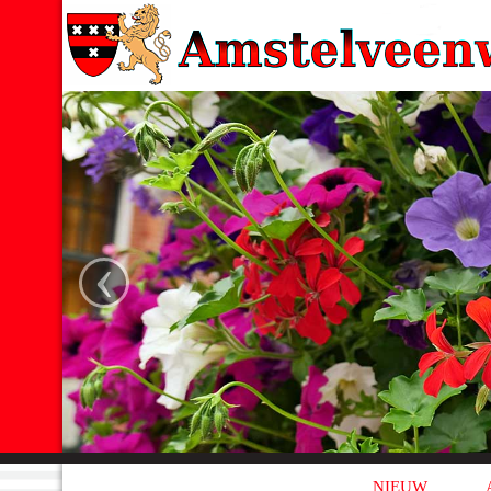
‹
NIEUW