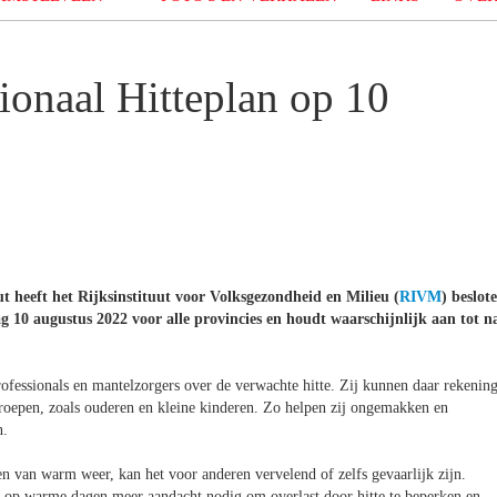
ionaal Hitteplan op 10
 heeft het Rijksinstituut voor Volksgezondheid en Milieu (
RIVM
) beslot
ag 10 augustus 2022 voor alle provincies en houdt waarschijnlijk aan tot n
ofessionals en mantelzorgers over de verwachte hitte. Zij kunnen daar rekenin
oepen, zoals ouderen en kleine kinderen. Zo helpen zij ongemakken en
n.
 van warm weer, kan het voor anderen vervelend of zelfs gevaarlijk zijn.
en op warme dagen meer aandacht nodig om overlast door hitte te beperken en