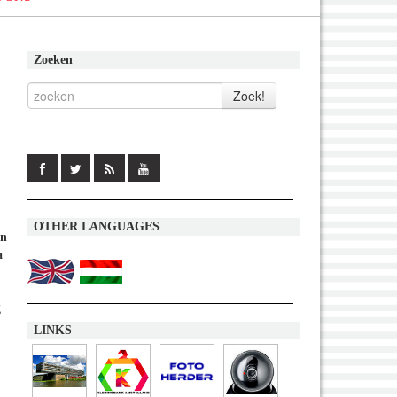
Zoeken
OTHER LANGUAGES
en
a
g
LINKS