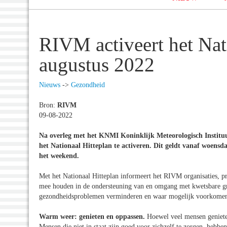
RIVM activeert het Nat
augustus 2022
Nieuws
->
Gezondheid
Bron:
RIVM
09-08-2022
Na overleg met het KNMI Koninklijk Meteorologisch Instituut
het Nationaal Hitteplan te activeren. Dit geldt vanaf woensd
het weekend.
Met het Nationaal Hitteplan informeert het RIVM organisaties, pr
mee houden in de ondersteuning van en omgang met kwetsbare gr
gezondheidsproblemen verminderen en waar mogelijk voorkome
Warm weer: genieten en oppassen.
Hoewel veel mensen genieten
Mensen die niet in staat zijn goed voor zichzelf te zorgen, hebb