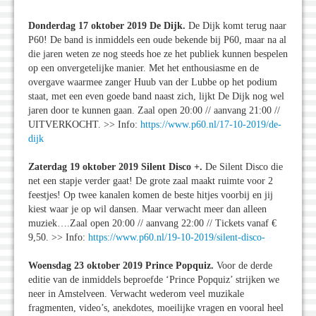
Donderdag 17 oktober 2019 De Dijk.
De Dijk komt terug naar
P60! De band is inmiddels een oude bekende bij P60, maar na al
die jaren weten ze nog steeds hoe ze het publiek kunnen bespelen
op een onvergetelijke manier. Met het enthousiasme en de
overgave waarmee zanger Huub van der Lubbe op het podium
staat, met een even goede band naast zich, lijkt De Dijk nog wel
jaren door te kunnen gaan. Zaal open 20:00 // aanvang 21:00 //
UITVERKOCHT. >> Info:
https://www.p60.nl/17-10-2019/de-
dijk
Zaterdag 19 oktober 2019 Silent Disco +.
De Silent Disco die
net een stapje verder gaat! De grote zaal maakt ruimte voor 2
feestjes! Op twee kanalen komen de beste hitjes voorbij en jij
kiest waar je op wil dansen. Maar verwacht meer dan alleen
muziek….Zaal open 20:00 // aanvang 22:00 // Tickets vanaf €
9,50. >> Info:
https://www.p60.nl/19-10-2019/silent-disco-
Woensdag 23 oktober 2019 Prince Popquiz.
Voor de derde
editie van de inmiddels beproefde ‘Prince Popquiz’ strijken we
neer in Amstelveen. Verwacht wederom veel muzikale
fragmenten, video’s, anekdotes, moeilijke vragen en vooral heel