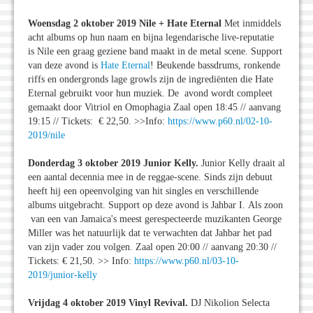
Woensdag 2 oktober 2019 Nile + Hate Eternal
Met inmiddels
acht albums op hun naam en bijna legendarische live-reputatie
is Nile een graag geziene band maakt in de metal scene. Support
van deze avond is
Hate Eternal
! Beukende bassdrums, ronkende
riffs en ondergronds lage growls zijn de ingrediënten die Hate
Eternal gebruikt voor hun muziek. De avond wordt compleet
gemaakt door Vitriol en Omophagia Zaal open 18:45 // aanvang
19:15 // Tickets: € 22,50. >>Info:
https://www.p60.nl/02-10-
2019/nile
Donderdag 3 oktober 2019 Junior Kelly.
Junior Kelly draait al
een aantal decennia mee in de reggae-scene. Sinds zijn debuut
heeft hij een opeenvolging van hit singles en verschillende
albums uitgebracht. Support op deze avond is Jahbar I. Als zoon
van een van Jamaica's meest gerespecteerde muzikanten George
Miller was het natuurlijk dat te verwachten dat Jahbar het pad
van zijn vader zou volgen. Zaal open 20:00 // aanvang 20:30 //
Tickets: € 21,50. >> Info:
https://www.p60.nl/03-10-
2019/junior-kelly
Vrijdag 4 oktober 2019 Vinyl Revival.
DJ Nikolion Selecta