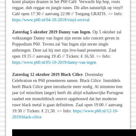
komt plaatjes draaien in het P60 Café. Verwacht hip hop, roots
reggae, dub reggae en jungle tunes. Dit alles natuurlijk op vinyl!
Café open 17:30 // aanvang 22:00 // Toegang GRATIS. >> Info:
https://www.p60.nl/04-10-2019/vinyl-revival
Zaterdag 5 oktober 2019 Danny van Ingen.
Op 5 oktober zal
volkszanger Danny van Ingen zijn eerste solo concert geven in
Poppodium P60. Tevens zal Van Ingen zijn eerste single
uitbrengen. Deze zal hij met zijn live-band presenteren. Zaal
open 19:15 // aanvang 19:45 // Tickets: € 16,50. >> Info:
https://www.p60.nl/05-10-2019/danny-van-ingen
Zaterdag 12 oktober 2019 Black Cilice
. Doomsday
Celebration en P60 presenteren samen: Black Cilice. Inmiddels
heeft Black Cilice geen introductie meer nodig. Al minstens tien
jaar (of misschien langer) heeft dit altijd schaduwrijke Portugese
raadsel een monolithisch oeuvre opgebouwd dat het moderne
ruwe black metal is gaan definiëren. Zaal open 19:00 // aanvang
19:30 // Tickets: € 21,50. >> Info:
https://www.p60.nl/12-10-
2019/black-cilice