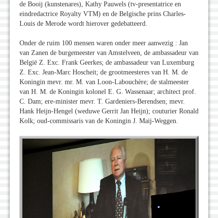
de Booij (kunstenares), Kathy Pauwels (tv-presentatrice en
eindredactrice Royalty VTM) en de Belgische prins Charles-
Louis de Merode wordt hierover gedebatteerd.
Onder de ruim 100 mensen waren onder meer aanwezig : Jan
van Zanen de burgemeester van Amstelveen, de ambassadeur van
België Z. Exc. Frank Geerkes; de ambassadeur van Luxemburg
Z. Exc. Jean-Marc Hoscheit; de grootmeesteres van H. M. de
Koningin mevr. mr. M. van Loon-Labouchère; de stalmeester
van H. M. de Koningin kolonel E. G. Wassenaar; architect prof.
C. Dam; ere-minister mevr. T. Gardeniers-Berendsen; mevr.
Hank Heijn-Hengel (weduwe Gerrit Jan Heijn); couturier Ronald
Kolk; oud-commissaris van de Koningin J. Maij-Weggen.