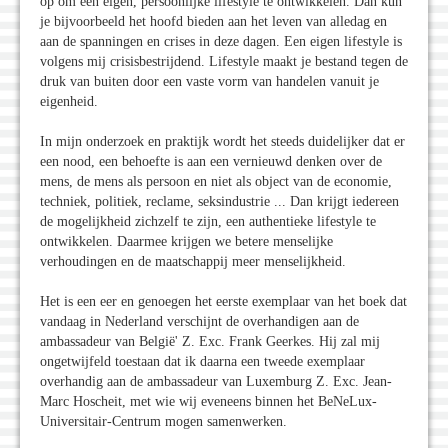
op om een eigen, persoonlijke lifestyle te ontwikkelen. Dan kun
je bijvoorbeeld het hoofd bieden aan het leven van alledag en
aan de spanningen en crises in deze dagen. Een eigen lifestyle is
volgens mij crisisbestrijdend. Lifestyle maakt je bestand tegen de
druk van buiten door een vaste vorm van handelen vanuit je
eigenheid.
In mijn onderzoek en praktijk wordt het steeds duidelijker dat er
een nood, een behoefte is aan een vernieuwd denken over de
mens, de mens als persoon en niet als object van de economie,
techniek, politiek, reclame, seksindustrie ... Dan krijgt iedereen
de mogelijkheid zichzelf te zijn, een authentieke lifestyle te
ontwikkelen. Daarmee krijgen we betere menselijke
verhoudingen en de maatschappij meer menselijkheid.
Het is een eer en genoegen het eerste exemplaar van het boek dat
vandaag in Nederland verschijnt de overhandigen aan de
ambassadeur van België' Z. Exc. Frank Geerkes. Hij zal mij
ongetwijfeld toestaan dat ik daarna een tweede exemplaar
overhandig aan de ambassadeur van Luxemburg Z. Exc. Jean-
Marc Hoscheit, met wie wij eveneens binnen het BeNeLux-
Universitair-Centrum mogen samenwerken.