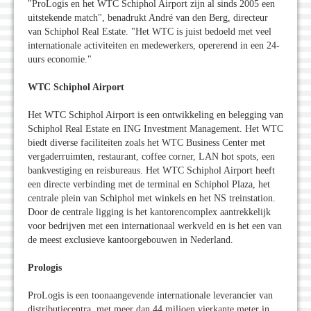
"ProLogis en het WTC Schiphol Airport zijn al sinds 2005 een
uitstekende match", benadrukt André van den Berg, directeur
van Schiphol Real Estate. "Het WTC is juist bedoeld met veel
internationale activiteiten en medewerkers, opererend in een 24-
uurs economie."
WTC Schiphol Airport
Het WTC Schiphol Airport is een ontwikkeling en belegging van
Schiphol Real Estate en ING Investment Management. Het WTC
biedt diverse faciliteiten zoals het WTC Business Center met
vergaderruimten, restaurant, coffee corner, LAN hot spots, een
bankvestiging en reisbureaus. Het WTC Schiphol Airport heeft
een directe verbinding met de terminal en Schiphol Plaza, het
centrale plein van Schiphol met winkels en het NS treinstation.
Door de centrale ligging is het kantorencomplex aantrekkelijk
voor bedrijven met een internationaal werkveld en is het een van
de meest exclusieve kantoorgebouwen in Nederland.
Prologis
ProLogis is een toonaangevende internationale leverancier van
distributiecentra, met meer dan 44 miljoen vierkante meter in