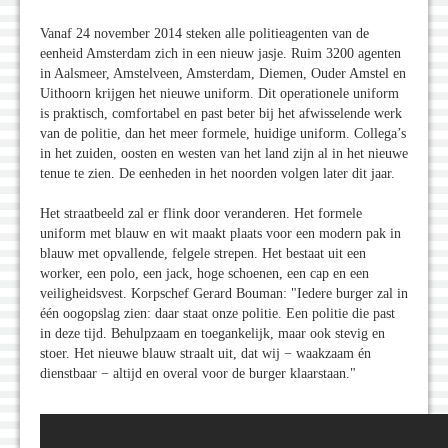
Vanaf 24 november 2014 steken alle politieagenten van de
eenheid Amsterdam zich in een nieuw jasje. Ruim 3200 agenten
in Aalsmeer, Amstelveen, Amsterdam, Diemen, Ouder Amstel en
Uithoorn krijgen het nieuwe uniform. Dit operationele uniform
is praktisch, comfortabel en past beter bij het afwisselende werk
van de politie, dan het meer formele, huidige uniform. Collega’s
in het zuiden, oosten en westen van het land zijn al in het nieuwe
tenue te zien. De eenheden in het noorden volgen later dit jaar.
Het straatbeeld zal er flink door veranderen. Het formele
uniform met blauw en wit maakt plaats voor een modern pak in
blauw met opvallende, felgele strepen. Het bestaat uit een
worker, een polo, een jack, hoge schoenen, een cap en een
veiligheidsvest. Korpschef Gerard Bouman: "Iedere burger zal in
één oogopslag zien: daar staat onze politie. Een politie die past
in deze tijd. Behulpzaam en toegankelijk, maar ook stevig en
stoer. Het nieuwe blauw straalt uit, dat wij − waakzaam én
dienstbaar − altijd en overal voor de burger klaarstaan."