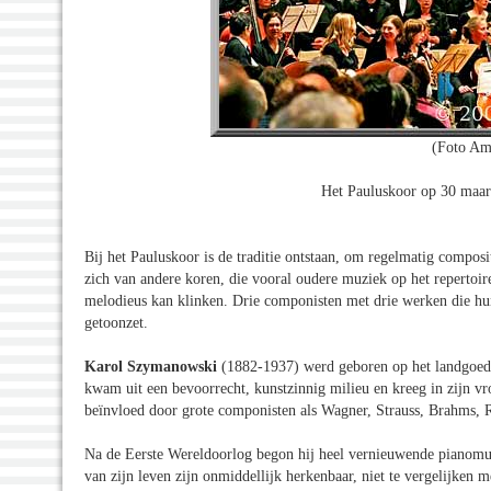
(Foto Am
Het Pauluskoor op 30 maar
Bij het Pauluskoor is de traditie ontstaan, om regelmatig composi
zich van andere koren, die vooral oudere muziek op het reperto
melodieus kan klinken. Drie componisten met drie werken die hun
getoonzet.
Karol Szymanowski
(1882-1937) werd geboren op het landgoed v
kwam uit een bevoorrecht, kunstzinnig milieu en kreeg in zijn v
beïnvloed door grote componisten als Wagner, Strauss, Brahms, 
Na de Eerste Wereldoorlog begon hij heel vernieuwende pianomuzi
van zijn leven zijn onmiddellijk herkenbaar, niet te vergelijken