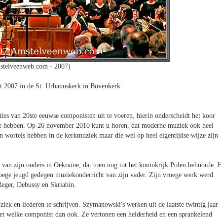
stelveenweb.com - 2007)
t 2007 in de St. Urbanuskerk in Bovenkerk
ties van 20ste eeuwse componisten uit te voeren, hierin onderscheidt het koor
ire hebben. Op 26 november 2010 kunt u horen, dat moderne muziek ook heel
 wortels hebben in de kerkmuziek maar die wel op heel eigentijdse wijze zijn
an zijn ouders in Oekraïne, dat toen nog tot het koninkrijk Polen behoorde. H
roege jeugd gedegen muziekonderricht van zijn vader. Zijn vroege werk werd
Reger, Debussy en Skriabin.
ek en liederen te schrijven. Szymanowski's werken uit de laatste twintig jaar
 met welke componist dan ook. Ze vertonen een helderheid en een sprankelend