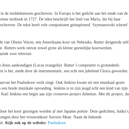
is in de middeleeuwen geschreven. In Europa is het gedicht aan het einde van de
nse misboek in 1727. De tekst beschrijft het leed van Maria, die bij haar
 geschreven. De tekst heeft vele componisten geïnspireerd. Szymanowski schreef
ht van Olsons Voices, een Amerikaans koor uit Nebraska. Rutter dirigeerde zelf
ent. Rutters werk omvat zowel grote als kleine geestelijke koorwerken,
uziek voor televisie.
n Jezus aankondigen (Lucas evangelie). Rutter’s compositie is grotendeels
n is het, mede door de instrumentatie, een echt een jubelend Gloria geworden.
arvan het Pauluskoor werk zingt. Ook Jenkins kwam uit een muzikaal gezin:
n een brede muzikale opvoeding. Jenkins is in zijn jeugd echt een kind van zijn
 Karl Jenkins een begin aan zijn crossover-project Adiemus. Met dit project, da
e door het koor gezongen worden af met Japanse poëzie. Deze gedichten, haiku’s
gezongen door het vrouwenkoor Sorores Meae. Naast de bekende
uit.
Kijk ook op de website:
Pauluskoor