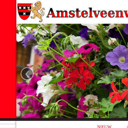
‹
NIEUW