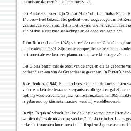
optimisme dat men bij anderen niet vindt.
Het Pauluskoor voert zijn 'Stabat Mater' uit. Het 'Stabat Mater' 
14e eeuw heel bekend. Het gedicht werd toegevoegd aan het Romei
gekruisigde zoon staat. Het is niet bekend wie het gedicht heeft
zijn Stabat Mater naar aanleiding van de dood van een nicht.
John Rutter
(Londen 1945) schreef de cantate 'Gloria' in opdrac
de première in 1974. Zijn eerste composities schreef hij als stud
instrumentale werken, een pianoconcert, twee kinderopera’s en m
Het Gloria begint met de tekst van de engelen die de geboorte va
ontleend aan een van de Gregoriaanse gezangen. In Rutter’s hande
Karl Jenkins
(1944) is de modernste van de drie componisten wa
vader was behalve leraar ook organist en dirigent en gaf zijn zoo
tijd; hij werd beroemd als jazz- en rockmuzikant. In 1995 maakte
is gebaseerd op klassieke muziek, werd hij wereldberoemd.
In zijn 'Requiem' wisselt Jenkins de klassieke requiemteksten di
worden tijdens de uitvoering van het Pauluskoor in het Japans 
orkestinstrumenten hoort men in het Requiem Japanse trom en fl