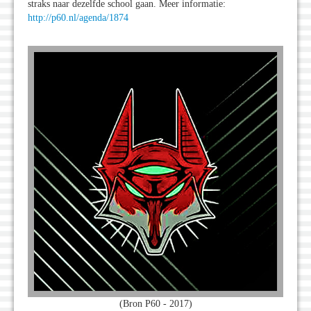
straks naar dezelfde school gaan. Meer informatie:
http://p60.nl/agenda/1874
(Bron P60 - 2017)