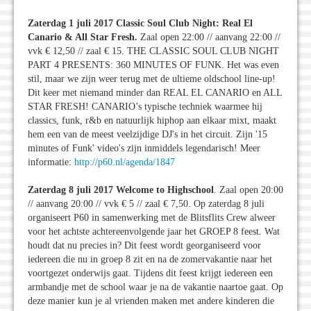
Zaterdag 1 juli 2017 Classic Soul Club Night: Real El
Canario & All Star Fresh.
Zaal open 22:00 // aanvang 22:00 //
vvk € 12,50 // zaal € 15. THE CLASSIC SOUL CLUB NIGHT
PART 4 PRESENTS: 360 MINUTES OF FUNK. Het was even
stil, maar we zijn weer terug met de ultieme oldschool line-up!
Dit keer met niemand minder dan REAL EL CANARIO en ALL
STAR FRESH! CANARIO’s typische techniek waarmee hij
classics, funk, r&b en natuurlijk hiphop aan elkaar mixt, maakt
hem een van de meest veelzijdige DJ's in het circuit. Zijn '15
minutes of Funk' video's zijn inmiddels legendarisch! Meer
informatie:
http://p60.nl/agenda/1847
Zaterdag 8 juli 2017 Welcome to Highschool
. Zaal open 20:00
// aanvang 20:00 // vvk € 5 // zaal € 7,50. Op zaterdag 8 juli
organiseert P60 in samenwerking met de Blitsflits Crew alweer
voor het achtste achtereenvolgende jaar het GROEP 8 feest. Wat
houdt dat nu precies in? Dit feest wordt georganiseerd voor
iedereen die nu in groep 8 zit en na de zomervakantie naar het
voortgezet onderwijs gaat. Tijdens dit feest krijgt iedereen een
armbandje met de school waar je na de vakantie naartoe gaat. Op
deze manier kun je al vrienden maken met andere kinderen die