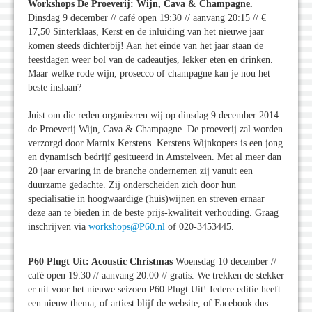
Workshops De Proeverij: Wijn, Cava & Champagne.
Dinsdag 9 december // café open 19:30 // aanvang 20:15 // €
17,50 Sinterklaas, Kerst en de inluiding van het nieuwe jaar
komen steeds dichterbij! Aan het einde van het jaar staan de
feestdagen weer bol van de cadeautjes, lekker eten en drinken.
Maar welke rode wijn, prosecco of champagne kan je nou het
beste inslaan?
Juist om die reden organiseren wij op dinsdag 9 december 2014
de Proeverij Wijn, Cava & Champagne. De proeverij zal worden
verzorgd door Marnix Kerstens. Kerstens Wijnkopers is een jong
en dynamisch bedrijf gesitueerd in Amstelveen. Met al meer dan
20 jaar ervaring in de branche ondernemen zij vanuit een
duurzame gedachte. Zij onderscheiden zich door hun
specialisatie in hoogwaardige (huis)wijnen en streven ernaar
deze aan te bieden in de beste prijs-kwaliteit verhouding. Graag
inschrijven via
workshops@P60.nl
of 020-3453445.
P60 Plugt Uit: Acoustic Christmas
Woensdag 10 december //
café open 19:30 // aanvang 20:00 // gratis. We trekken de stekker
er uit voor het nieuwe seizoen P60 Plugt Uit! Iedere editie heeft
een nieuw thema, of artiest blijf de website, of Facebook dus