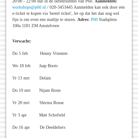
20:00 - 22:00 uur in de oefenruimtes van P60.
Aanmelden:
workshops@p60.nl
/ 020-3453445 Aanmelden kan ook door een
e-ticket te kopen via 'bestel ticket', let op dat het dan nog wel
fijn is om even een mailtje te sturen.
Adres:
P60
Stadsplein
100a 1181 ZM Amstelveen
Verwacht:
Do 5 feb Henny Vrienten
Wo 18 feb Jaap Boots
Vr 13 mrt Delain
Do 19 mrt Ntjam Rosie
Vr 20 mrt Shirma Rouse
Vr 3 apr Matt Schofield
Do 16 apr De Deeldeliers