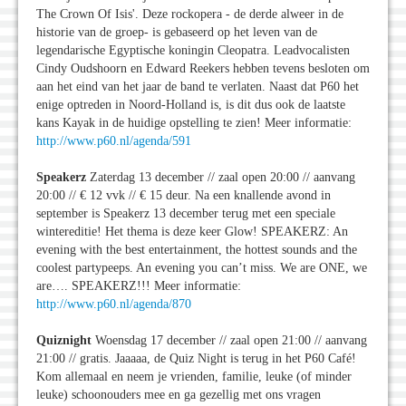
The Crown Of Isis'. Deze rockopera - de derde alweer in de
historie van de groep- is gebaseerd op het leven van de
legendarische Egyptische koningin Cleopatra. Leadvocalisten
Cindy Oudshoorn en Edward Reekers hebben tevens besloten om
aan het eind van het jaar de band te verlaten. Naast dat P60 het
enige optreden in Noord-Holland is, is dit dus ook de laatste
kans Kayak in de huidige opstelling te zien! Meer informatie:
http://www.p60.nl/agenda/591
Speakerz
Zaterdag 13 december // zaal open 20:00 // aanvang
20:00 // € 12 vvk // € 15 deur. Na een knallende avond in
september is Speakerz 13 december terug met een speciale
wintereditie! Het thema is deze keer Glow! SPEAKERZ: An
evening with the best entertainment, the hottest sounds and the
coolest partypeeps. An evening you can’t miss. We are ONE, we
are…. SPEAKERZ!!! Meer informatie:
http://www.p60.nl/agenda/870
Quiznight
Woensdag 17 december // zaal open 21:00 // aanvang
21:00 // gratis. Jaaaaa, de Quiz Night is terug in het P60 Café!
Kom allemaal en neem je vrienden, familie, leuke (of minder
leuke) schoonouders mee en ga gezellig met ons vragen