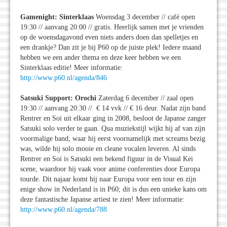
Gamenight: Sinterklaas
Woensdag 3 december // café open
19:30 // aanvang 20:00 // gratis. Heerlijk samen met je vrienden
op de woensdagavond even niets anders doen dan spelletjes en
een drankje? Dan zit je bij P60 op de juiste plek! Iedere maand
hebben we een ander thema en deze keer hebben we een
Sinterklaas editie! Meer informatie:
http://www.p60.nl/agenda/846
Satsuki Support: Orochi
Zaterdag 6 december // zaal open
19:30 // aanvang 20:30 // € 14 vvk // € 16 deur. Nadat zijn band
Rentrer en Soi uit elkaar ging in 2008, besloot de Japanse zanger
Satsuki solo verder te gaan. Qua muziekstijl wijkt hij af van zijn
voormalige band; waar hij eerst voornamelijk met screams bezig
was, wilde hij solo mooie en cleane vocalen leveren. Al sinds
Rentrer en Soi is Satsuki een bekend figuur in de Visual Kei
scene, waardoor hij vaak voor anime conferenties door Europa
tourde. Dit najaar komt hij naar Europa voor een tour en zijn
enige show in Nederland is in P60; dit is dus een unieke kans om
deze fantastische Japanse artiest te zien! Meer informatie:
http://www.p60.nl/agenda/788