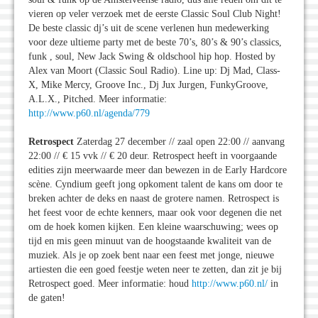
vieren op veler verzoek met de eerste Classic Soul Club Night!
De beste classic dj’s uit de scene verlenen hun medewerking
voor deze ultieme party met de beste 70’s, 80’s & 90’s classics,
funk , soul, New Jack Swing & oldschool hip hop. Hosted by
Alex van Moort (Classic Soul Radio). Line up: Dj Mad, Class-
X, Mike Mercy, Groove Inc., Dj Jux Jurgen, FunkyGroove,
A.L.X., Pitched. Meer informatie:
http://www.p60.nl/agenda/779
Retrospect
Zaterdag 27 december // zaal open 22:00 // aanvang
22:00 // € 15 vvk // € 20 deur. Retrospect heeft in voorgaande
edities zijn meerwaarde meer dan bewezen in de Early Hardcore
scène. Cyndium geeft jong opkoment talent de kans om door te
breken achter de deks en naast de grotere namen. Retrospect is
het feest voor de echte kenners, maar ook voor degenen die net
om de hoek komen kijken. Een kleine waarschuwing; wees op
tijd en mis geen minuut van de hoogstaande kwaliteit van de
muziek. Als je op zoek bent naar een feest met jonge, nieuwe
artiesten die een goed feestje weten neer te zetten, dan zit je bij
Retrospect goed. Meer informatie: houd
http://www.p60.nl/
in
de gaten!