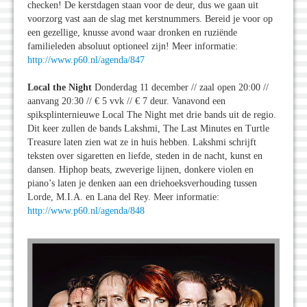
checken! De kerstdagen staan voor de deur, dus we gaan uit
voorzorg vast aan de slag met kerstnummers. Bereid je voor op
een gezellige, knusse avond waar dronken en ruziënde
familieleden absoluut optioneel zijn! Meer informatie:
http://www.p60.nl/agenda/847
Local the Night
Donderdag 11 december // zaal open 20:00 //
aanvang 20:30 // € 5 vvk // € 7 deur. Vanavond een
spiksplinternieuwe Local The Night met drie bands uit de regio.
Dit keer zullen de bands Lakshmi, The Last Minutes en Turtle
Treasure laten zien wat ze in huis hebben. Lakshmi schrijft
teksten over sigaretten en liefde, steden in de nacht, kunst en
dansen. Hiphop beats, zweverige lijnen, donkere violen en
piano’s laten je denken aan een driehoeksverhouding tussen
Lorde, M.I.A. en Lana del Rey. Meer informatie:
http://www.p60.nl/agenda/848