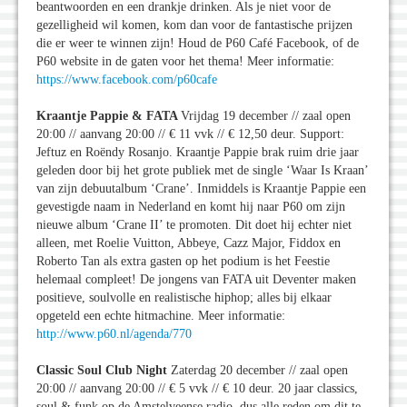
beantwoorden en een drankje drinken. Als je niet voor de
gezelligheid wil komen, kom dan voor de fantastische prijzen
die er weer te winnen zijn! Houd de P60 Café Facebook, of de
P60 website in de gaten voor het thema! Meer informatie:
https://www.facebook.com/p60cafe
Kraantje Pappie & FATA
Vrijdag 19 december // zaal open
20:00 // aanvang 20:00 // € 11 vvk // € 12,50 deur. Support:
Jeftuz en Roëndy Rosanjo. Kraantje Pappie brak ruim drie jaar
geleden door bij het grote publiek met de single ‘Waar Is Kraan’
van zijn debuutalbum ‘Crane’. Inmiddels is Kraantje Pappie een
gevestigde naam in Nederland en komt hij naar P60 om zijn
nieuwe album ‘Crane II’ te promoten. Dit doet hij echter niet
alleen, met Roelie Vuitton, Abbeye, Cazz Major, Fiddox en
Roberto Tan als extra gasten op het podium is het Feestie
helemaal compleet! De jongens van FATA uit Deventer maken
positieve, soulvolle en realistische hiphop; alles bij elkaar
opgeteld een echte hitmachine. Meer informatie:
http://www.p60.nl/agenda/770
Classic Soul Club Night
Zaterdag 20 december // zaal open
20:00 // aanvang 20:00 // € 5 vvk // € 10 deur. 20 jaar classics,
soul & funk op de Amstelveense radio, dus alle reden om dit te