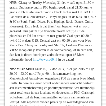
NYE: Classy vs Trashy
Woensdag 31 dec // café open 21:30 //
gratis. Oudjaarsavond in P60 begint goed, vanaf 21:30 kun je
gratis in P60 Café terecht voor 7 Black Inches met DJ Pat! DJ
Pat draait de allerlekkerste 7" vinyl singles uit de 60’s, 70’s, 80’s
& 90’s (Soul, Funk, Disco, Pop, Hiphop, Rock, Dance, Guilty
Pleasures). Extra leuk is dat jijzelf kan bepalen wat er wordt
gedraaid. Dus pak zelf je favoriete zwarte schijfje uit de
platenbak en DJ Pat draait ‘m met gemak! Zaal open 00:30 //
vvk € 10 // deur € 15. De zaal gaat om 00:30 open voor New
Years Eve: Classy vs Trashy met Shuffle, Lekkere Plaatjes en
VIES! Koop dus je kaarten in de voorverkoop, of in café zelf,
dan kan je direct doorlopen zodra de zaal open is! Meer
informatie: houd
http://www.p60.nl
in de gaten!
New Music Skills
Data: 10, 17 dec 2014, 7-21 jan 2015 // Tijd:
20:00 – 22:00 uur // Prijs: 60,-. In samenwerking met
Muziekschool Amstelveen organiseert P60 de cursus New Music
Skills. In deze zes lessen wordt onder andere aandacht besteedt
aan instrumentbeheersing en podiumpresentatie, wat uiteindelijk
moet resulteren in een knallend eindoptreden in P60! Christoph
Scherbaum zal de band samenstellen op basis van kennis en
leeftijd. Alle repetities vinden plaats op de woensdagavond van