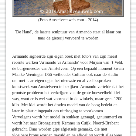
(Foto Amstelveenweb.com - 2014)
'De Hand', de laatste sculptuur van Armando staat al klaar om
naar de gieterij vervoerd te worden
Armando signeerde zijn eigen boek met foto’s van zijn meest
recente werken 'Armando vs Armando' voor Mirjam van ’t Veld,
de burgemeester van Amstelveen. Op een bepaald moment kwam
Maaike Veeningen D66 wethouder Cultuur ook naar de studio
om met haar eigen ogen het nieuwste en al veelbesproken
kunstwerk van Amstelveen te bekijken. Armando vertelde dat het
grootste probleem het verkrijgen van de grote hoeveelheid klei
was, want er is wel wat voorraad in de winkels, maar geen 1200
kilo. Met klei wordt het draden model van de boog bedekt en
later in plastic ingepakt om uitdroging te voorkomen.
Vervolgens wordt het model in stukken gezaagd, genummerd en
wordt het naar Bronsgieterij Kemner in Cuijk, Noord-Brabant
gebracht. Daar worden gips afgietsels gemaakt, die met
vloeibare brons worden gevuld en na afkoeling wordt alles weer