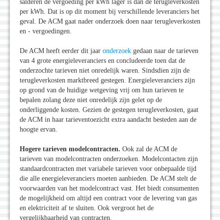
salderen de vergoeding per kWh lager is dan de terugleverkosten
per kWh. Dat is op dit moment bij verschillende leveranciers het
geval. De ACM gaat nader onderzoek doen naar terugleverkosten
en - vergoedingen.
De ACM heeft eerder dit jaar
onderzoek
gedaan naar de tarieven
van 4 grote energieleveranciers en concludeerde toen dat de
onderzochte tarieven niet onredelijk waren. Sindsdien zijn de
terugleverkosten marktbreed gestegen. Energieleveranciers zijn
op grond van de huidige wetgeving vrij om hun tarieven te
bepalen zolang deze niet onredelijk zijn gelet op de
onderliggende kosten. Gezien de gestegen terugleverkosten, gaat
de ACM in haar tarieventoezicht extra aandacht besteden aan de
hoogte ervan.
Hogere tarieven modelcontracten.
Ook zal de ACM de
tarieven van modelcontracten onderzoeken. Modelcontacten zijn
standaardcontracten met variabele tarieven voor onbepaalde tijd
die alle energieleveranciers moeten aanbieden. De ACM stelt de
voorwaarden van het modelcontract vast. Het biedt consumenten
de mogelijkheid om altijd een contract voor de levering van gas
en elektriciteit af te sluiten. Ook vergroot het de
vergelijkbaarheid van contracten.