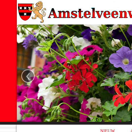
‹
NIEUW