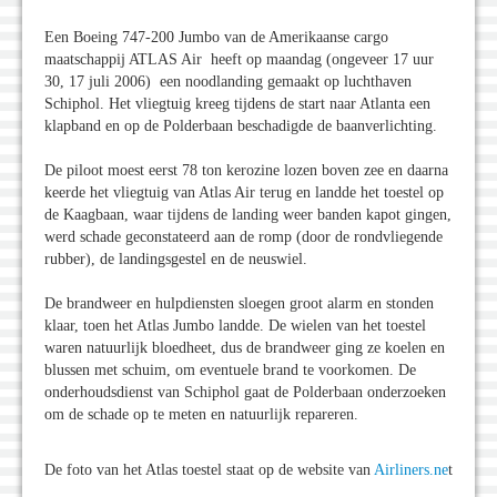
Een Boeing 747-200 Jumbo van de Amerikaanse cargo
maatschappij ATLAS Air heeft op maandag (ongeveer 17 uur
30, 17 juli 2006) een noodlanding gemaakt op luchthaven
Schiphol. Het vliegtuig kreeg tijdens de start naar Atlanta een
klapband en op de Polderbaan beschadigde de baanverlichting.
De piloot moest eerst 78 ton kerozine lozen boven zee en daarna
keerde het vliegtuig van Atlas Air terug en landde het toestel op
de Kaagbaan, waar tijdens de landing weer banden kapot gingen,
werd schade geconstateerd aan de romp (door de rondvliegende
rubber), de landingsgestel en de neuswiel.
De brandweer en hulpdiensten sloegen groot alarm en stonden
klaar, toen het Atlas Jumbo landde. De wielen van het toestel
waren natuurlijk bloedheet, dus de brandweer ging ze koelen en
blussen met schuim, om eventuele brand te voorkomen. De
onderhoudsdienst van Schiphol gaat de Polderbaan onderzoeken
om de schade op te meten en natuurlijk repareren.
De foto van het Atlas toestel staat op de website van
Airliners.ne
t