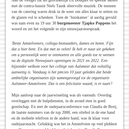
Aan de vleugel zat als gebruikelijk Ed Bouquet en speelde samen
met de contra-bassist Niels Tausk sfeervolle muziek. De mensen
van de catering waren druk in de weer om alles klaar te zetten en
de glazen vol te schenken. Toen de ‘huiskamer’ al aardig gevuld
was nam even na 19 uur 30
burgemeester Tjapko Poppens
het
woord en zei het volgende in zijn nieuwjaarstoespraak:
'Beste Amstelveners, collega-bestuurders, dames en heren. Fijn
dat u hier bent. En dat met zo velen! Ik heb er naar uit gekeken
om u persoonlijk weer te ontmoeten en alle goeds toe te wensen
na de digitale Nieuwjaars openingen in 2021 en 2022. Een
bijzonder welkom voor het college van Aalsmeer dat voltallig
aanwezig is. Vandaag is het precies 10 jaar geleden dat beide
ambtelijke organisaties zijn samengevoegd tot de organisatie
Aalsmeer-Amstelveen. Dat is een felicitatie waard, is er taart?
Mijn aanloop naar de jaarwisseling was als vanouds. Overdag
overleggen met de hulpdiensten, in de avond eten in goed
gezelschap. En met de oudejaarsconference van Claudia de Breij,
de laatste nummers van de top 2000, een oliebol in de ene hand
en de mobiele telefoon in de andere hand, was ik klaar voor
oudejaarsnacht. Gelukkig was het in Amstelveen op veel plekken