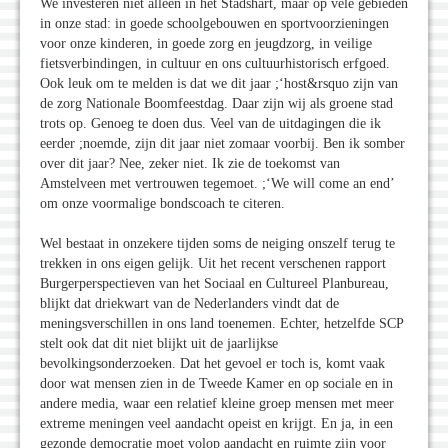
We investeren niet alleen in het Stadshart, maar op vele gebieden
in onze stad: in goede schoolgebouwen en sportvoorzieningen
voor onze kinderen, in goede zorg en jeugdzorg, in veilige
fietsverbindingen, in cultuur en ons cultuurhistorisch erfgoed.
Ook leuk om te melden is dat we dit jaar ;‘host&rsquo zijn van
de zorg Nationale Boomfeestdag. Daar zijn wij als groene stad
trots op. Genoeg te doen dus. Veel van de uitdagingen die ik
eerder ;noemde, zijn dit jaar niet zomaar voorbij. Ben ik somber
over dit jaar? Nee, zeker niet. Ik zie de toekomst van
Amstelveen met vertrouwen tegemoet. ;‘We will come an end’
om onze voormalige bondscoach te citeren.
Wel bestaat in onzekere tijden soms de neiging onszelf terug te
trekken in ons eigen gelijk. Uit het recent verschenen rapport
Burgerperspectieven van het Sociaal en Cultureel Planbureau,
blijkt dat driekwart van de Nederlanders vindt dat de
meningsverschillen in ons land toenemen. Echter, hetzelfde SCP
stelt ook dat dit niet blijkt uit de jaarlijkse
bevolkingsonderzoeken. Dat het gevoel er toch is, komt vaak
door wat mensen zien in de Tweede Kamer en op sociale en in
andere media, waar een relatief kleine groep mensen met meer
extreme meningen veel aandacht opeist en krijgt. En ja, in een
gezonde democratie moet volop aandacht en ruimte zijn voor