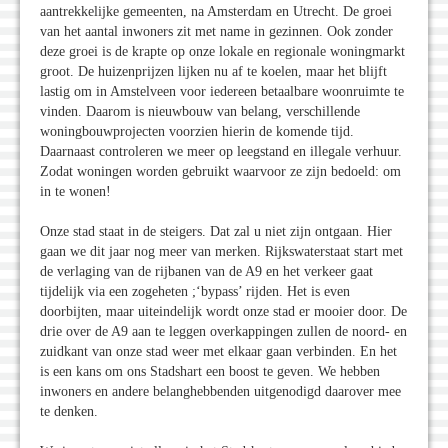
aantrekkelijke gemeenten, na Amsterdam en Utrecht. De groei
van het aantal inwoners zit met name in gezinnen. Ook zonder
deze groei is de krapte op onze lokale en regionale woningmarkt
groot. De huizenprijzen lijken nu af te koelen, maar het blijft
lastig om in Amstelveen voor iedereen betaalbare woonruimte te
vinden. Daarom is nieuwbouw van belang, verschillende
woningbouwprojecten voorzien hierin de komende tijd.
Daarnaast controleren we meer op leegstand en illegale verhuur.
Zodat woningen worden gebruikt waarvoor ze zijn bedoeld: om
in te wonen!
Onze stad staat in de steigers. Dat zal u niet zijn ontgaan. Hier
gaan we dit jaar nog meer van merken. Rijkswaterstaat start met
de verlaging van de rijbanen van de A9 en het verkeer gaat
tijdelijk via een zogeheten ;‘bypass’ rijden. Het is even
doorbijten, maar uiteindelijk wordt onze stad er mooier door. De
drie over de A9 aan te leggen overkappingen zullen de noord- en
zuidkant van onze stad weer met elkaar gaan verbinden. En het
is een kans om ons Stadshart een boost te geven. We hebben
inwoners en andere belanghebbenden uitgenodigd daarover mee
te denken.