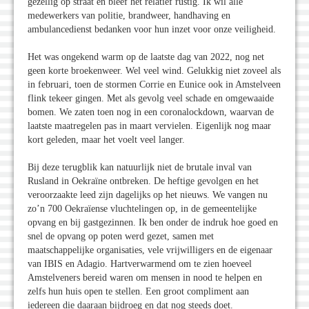
gezellig op straat en bleef het relatief rustig. Ik wil alle
medewerkers van politie, brandweer, handhaving en
ambulancedienst bedanken voor hun inzet voor onze veiligheid.
Het was ongekend warm op de laatste dag van 2022, nog net
geen korte broekenweer. Wel veel wind. Gelukkig niet zoveel als
in februari, toen de stormen Corrie en Eunice ook in Amstelveen
flink tekeer gingen. Met als gevolg veel schade en omgewaaide
bomen. We zaten toen nog in een coronalockdown, waarvan de
laatste maatregelen pas in maart vervielen. Eigenlijk nog maar
kort geleden, maar het voelt veel langer.
Bij deze terugblik kan natuurlijk niet de brutale inval van
Rusland in Oekraïne ontbreken. De heftige gevolgen en het
veroorzaakte leed zijn dagelijks op het nieuws. We vangen nu
zo’n 700 Oekraïense vluchtelingen op, in de gemeentelijke
opvang en bij gastgezinnen. Ik ben onder de indruk hoe goed en
snel de opvang op poten werd gezet, samen met
maatschappelijke organisaties, vele vrijwilligers en de eigenaar
van IBIS en Adagio. Hartverwarmend om te zien hoeveel
Amstelveners bereid waren om mensen in nood te helpen en
zelfs hun huis open te stellen. Een groot compliment aan
iedereen die daaraan bijdroeg en dat nog steeds doet.