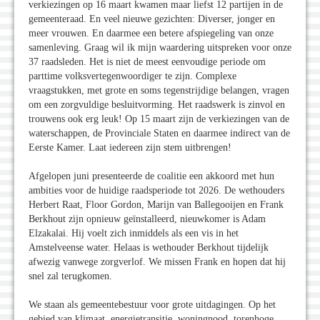
verkiezingen op 16 maart kwamen maar liefst 12 partijen in de
gemeenteraad. En veel nieuwe gezichten: Diverser, jonger en
meer vrouwen. En daarmee een betere afspiegeling van onze
samenleving. Graag wil ik mijn waardering uitspreken voor onze
37 raadsleden. Het is niet de meest eenvoudige periode om
parttime volksvertegenwoordiger te zijn. Complexe
vraagstukken, met grote en soms tegenstrijdige belangen, vragen
om een zorgvuldige besluitvorming. Het raadswerk is zinvol en
trouwens ook erg leuk! Op 15 maart zijn de verkiezingen van de
waterschappen, de Provinciale Staten en daarmee indirect van de
Eerste Kamer. Laat iedereen zijn stem uitbrengen!
Afgelopen juni presenteerde de coalitie een akkoord met hun
ambities voor de huidige raadsperiode tot 2026. De wethouders
Herbert Raat, Floor Gordon, Marijn van Ballegooijen en Frank
Berkhout zijn opnieuw geïnstalleerd, nieuwkomer is Adam
Elzakalai. Hij voelt zich inmiddels als een vis in het
Amstelveense water. Helaas is wethouder Berkhout tijdelijk
afwezig vanwege zorgverlof. We missen Frank en hopen dat hij
snel zal terugkomen.
We staan als gemeentebestuur voor grote uitdagingen. Op het
gebied van klimaat, energietransitie, woningnood, torenhoge