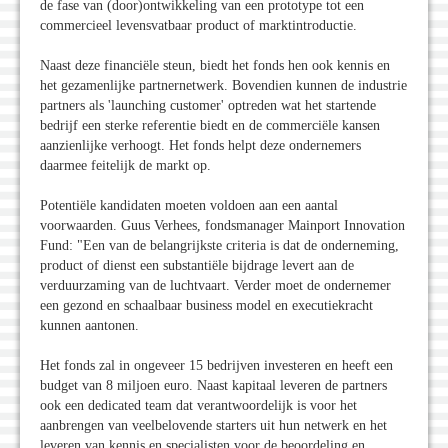
de fase van (door)ontwikkeling van een prototype tot een
commercieel levensvatbaar product of marktintroductie.
Naast deze financiële steun, biedt het fonds hen ook kennis en
het gezamenlijke partnernetwerk. Bovendien kunnen de industrie
partners als 'launching customer' optreden wat het startende
bedrijf een sterke referentie biedt en de commerciële kansen
aanzienlijke verhoogt. Het fonds helpt deze ondernemers
daarmee feitelijk de markt op.
Potentiële kandidaten moeten voldoen aan een aantal
voorwaarden. Guus Verhees, fondsmanager Mainport Innovation
Fund: "Een van de belangrijkste criteria is dat de onderneming,
product of dienst een substantiële bijdrage levert aan de
verduurzaming van de luchtvaart. Verder moet de ondernemer
een gezond en schaalbaar business model en executiekracht
kunnen aantonen.
Het fonds zal in ongeveer 15 bedrijven investeren en heeft een
budget van 8 miljoen euro. Naast kapitaal leveren de partners
ook een dedicated team dat verantwoordelijk is voor het
aanbrengen van veelbelovende starters uit hun netwerk en het
leveren van kennis en specialisten voor de beoordeling en