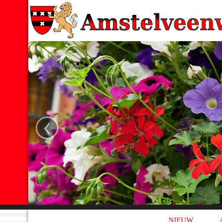
‹
NIEUW