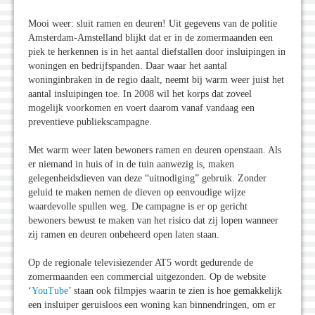
Mooi weer: sluit ramen en deuren! Uit gegevens van de politie
Amsterdam-Amstelland blijkt dat er in de zomermaanden een
piek te herkennen is in het aantal diefstallen door insluipingen in
woningen en bedrijfspanden. Daar waar het aantal
woninginbraken in de regio daalt, neemt bij warm weer juist het
aantal insluipingen toe. In 2008 wil het korps dat zoveel
mogelijk voorkomen en voert daarom vanaf vandaag een
preventieve publiekscampagne.
Met warm weer laten bewoners ramen en deuren openstaan. Als
er niemand in huis of in de tuin aanwezig is, maken
gelegenheidsdieven van deze “uitnodiging” gebruik. Zonder
geluid te maken nemen de dieven op eenvoudige wijze
waardevolle spullen weg. De campagne is er op gericht
bewoners bewust te maken van het risico dat zij lopen wanneer
zij ramen en deuren onbeheerd open laten staan.
Op de regionale televisiezender AT5 wordt gedurende de
zomermaanden een commercial uitgezonden. Op de website
‘
YouTube
’ staan ook filmpjes waarin te zien is hoe gemakkelijk
een insluiper geruisloos een woning kan binnendringen, om er