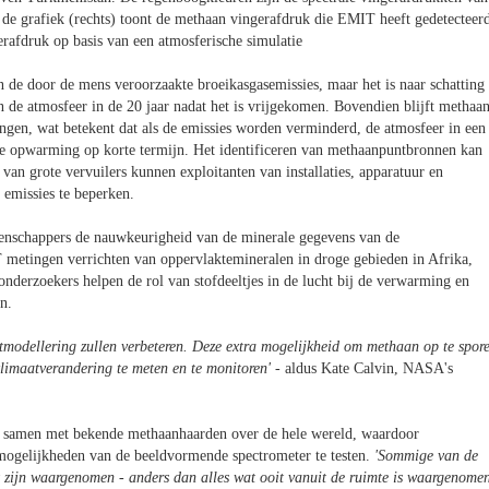
 de grafiek (rechts) toont de methaan vingerafdruk die EMIT heeft gedetecteer
erafdruk op basis van een atmosferische simulatie
 de door de mens veroorzaakte broeikasgasemissies, maar het is naar schatting
n de atmosfeer in de 20 jaar nadat het is vrijgekomen. Bovendien blijft methaan
ngen, wat betekent dat als de emissies worden verminderd, de atmosfeer in een
mere opwarming op korte termijn. Het identificeren van methaanpuntbronnen kan
s van grote vervuilers kunnen exploitanten van installaties, apparatuur en
 emissies te beperken.
nschappers de nauwkeurigheid van de minerale gegevens van de
T metingen verrichten van oppervlaktemineralen in droge gebieden in Afrika,
nderzoekers helpen de rol van stofdeeltjes in de lucht bij de verwarming en
n.
modellering zullen verbeteren. Deze extra mogelijkheid om methaan op te spor
klimaatverandering te meten en te monitoren
'
- aldus Kate Calvin, NASA's
lt samen met bekende methaanhaarden over de hele wereld, waardoor
mogelijkheden van de beeldvormende spectrometer te testen.
'Sommige van de
t zijn waargenomen - anders dan alles wat ooit vanuit de ruimte is waargenome