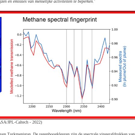
en en emissies van menselijke activiteiten te beperken.
'
SA/JPL-Caltech - 2022)
oven Turkmenistan. De regenboogkleuren zijn de spectrale vingerafdrukken van