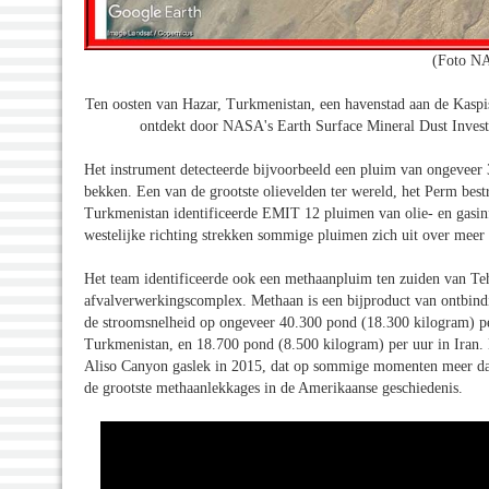
(Foto NA
Ten oosten van Hazar, Turkmenistan, een havenstad aan de Kaspi
ontdekt door NASA's Earth Surface Mineral Dust Investi
Het instrument detecteerde bijvoorbeeld een pluim van ongeveer 
bekken. Een van de grootste olievelden ter wereld, het Perm bes
Turkmenistan identificeerde EMIT 12 pluimen van olie- en gasinf
westelijke richting strekken sommige pluimen zich uit over meer
Het team identificeerde ook een methaanpluim ten zuiden van Teh
afvalverwerkingscomplex. Methaan is een bijproduct van ontbindi
de stroomsnelheid op ongeveer 40.300 pond (18.300 kilogram) per
Turkmenistan, en 18.700 pond (8.500 kilogram) per uur in Iran.
Aliso Canyon gaslek in 2015, dat op sommige momenten meer dan
de grootste methaanlekkages in de Amerikaanse geschiedenis.