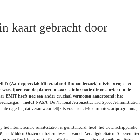
 in kaart gebracht door
MIT) (Aardoppervlak Mineraal stof Brononderzoek) missie brengt het
oestijnen van de planeet in kaart - informatie die ons inzicht in de
 Maar EMIT heeft nog een ander cruciaal vermogen aangetoond: het
broeikasgas – meldt NASA.
De National Aeronautics and Space Administration
ale regering dat verantwoordelijk is voor het civiele ruimtevaartprogramma,
 het internationale ruimtestation is geïnstalleerd, heeft het wetenschappelijke
ië, het Midden-Oosten en het zuidwesten van de Verenigde Staten. Superemitter
de sectoren fossiele brandstoffen, afval of landbouw, die veel methaan uitstoten.