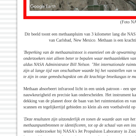
(Foto NA
Dit beeld toont een methaanpluim van 3 kilometer lang die NASA
van Carlsbad, New Mexico. Methaan is een krachtig
'Beperking van de methaanuitstoot is essentieel om de opwarming
onderzoekers niet alleen beter te bepalen waar methaanlekken va
aldus NASA Administrator Bill Nelson. "Het internationale ruimte
zijn al lange tijd van onschatbare waarde bij het vaststellen van 
te zijn in onze gereedschapskist om dit krachtige broeikasgas te me
Methaan absorbeert infrarood licht in een uniek patroon - een s
nauwkeurigheid en precisie kan onderscheiden. Het instrument k
dekking van de planeet door de baan van het ruimtestation en va
scannen en tegelijkertijd gebieden zo klein als een voetbalveld op 
'Deze resultaten zijn uitzonderlijk en tonen de waarde aan van he
methaanpuntbronnen te identificeren, tot op de schaal van een inst
senior onderzoeker bij NASA's Jet Propulsion Laboratory in Zuid