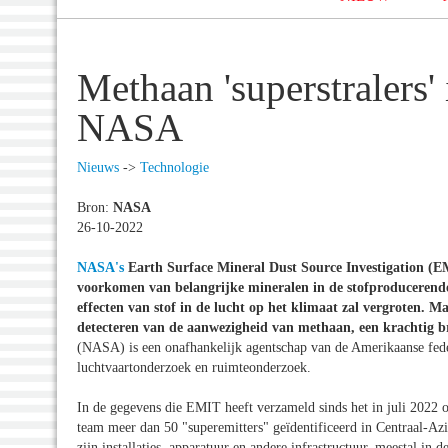
Methaan 'superstralers'
NASA
Nieuws
->
Technologie
Bron:
NASA
26-10-2022
NASA's
Earth Surface Mineral Dust Source Investigation (E
voorkomen van belangrijke mineralen in de stofproducerende w
effecten van stof in de lucht op het klimaat zal vergroten.
detecteren van de aanwezigheid van methaan, een krachtig 
(NASA) is een onafhankelijk agentschap van de Amerikaanse feder
luchtvaartonderzoek en ruimteonderzoek.
In de gegevens die EMIT heeft verzameld sinds het in juli 2022 op
team meer dan 50 "superemitters" geïdentificeerd in Centraal-Az
zijn installaties, apparatuur en andere infrastructuur, meestal in 