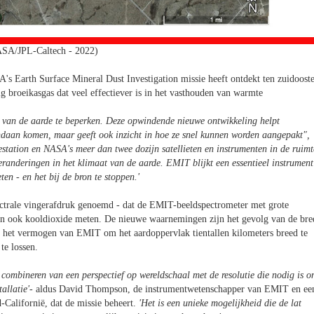
SA/JPL-Caltech - 2022)
's Earth Surface Mineral Dust Investigation missie heeft ontdekt ten zuidoost
 broeikasgas dat veel effectiever is in het vasthouden van warmte
 van de aarde te beperken. Deze opwindende nieuwe ontwikkeling helpt
ndaan komen, maar geeft ook inzicht in hoe ze snel kunnen worden aangepakt",
station en NASA's meer dan twee dozijn satellieten en instrumenten in de ruimt
veranderingen in het klimaat van de aarde. EMIT blijkt een essentieel instrument
ten - en het bij de bron te stoppen.
'
pectrale vingerafdruk genoemd - dat de EMIT-beeldspectrometer met grote
an ook kooldioxide meten. De nieuwe waarnemingen zijn het gevolg van de bre
n het vermogen van EMIT om het aardoppervlak tientallen kilometers breed te
te lossen.
t combineren van een perspectief op wereldschaal met de resolutie die nodig is 
allatie
'
- aldus David Thompson, de instrumentwetenschapper van EMIT en ee
-Californië, dat de missie beheert.
'Het is een unieke mogelijkheid die de lat