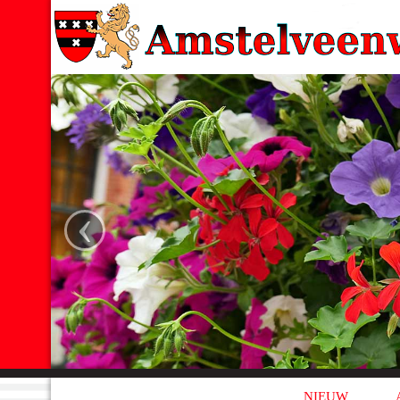
‹
NIEUW