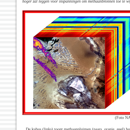
hoger zal leggen voor inspanningen om methaanbronnen toe te wijz
(Foto NA
De kubus (links) toont methaanpluimen (paars, oranje, geel) b