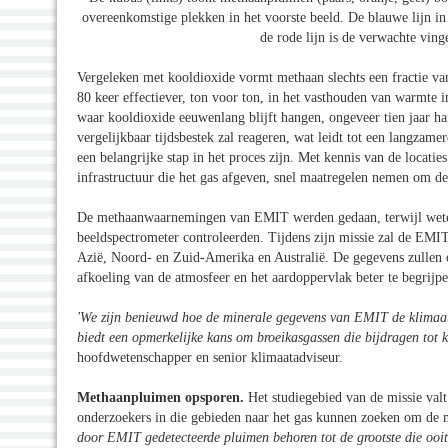
overeenkomstige plekken in het voorste beeld. De blauwe lijn in
de rode lijn is de verwachte ving
Vergeleken met kooldioxide vormt methaan slechts een fractie van
80 keer effectiever, ton voor ton, in het vasthouden van warmte i
waar kooldioxide eeuwenlang blijft hangen, ongeveer tien jaar ha
vergelijkbaar tijdsbestek zal reageren, wat leidt tot een langza
een belangrijke stap in het proces zijn. Met kennis van de locatie
infrastructuur die het gas afgeven, snel maatregelen nemen om de
De methaanwaarnemingen van EMIT werden gedaan, terwijl wete
beeldspectrometer controleerden. Tijdens zijn missie zal de EMI
Azië, Noord- en Zuid-Amerika en Australië. De gegevens zullen o
afkoeling van de atmosfeer en het aardoppervlak beter te begrijpe
'We zijn benieuwd hoe de minerale gegevens van EMIT de klimaat
biedt een opmerkelijke kans om broeikasgassen die bijdragen tot 
hoofdwetenschapper en senior klimaatadviseur.
Methaanpluimen opsporen.
Het studiegebied van de missie va
onderzoekers in die gebieden naar het gas kunnen zoeken om de 
door EMIT gedetecteerde pluimen behoren tot de grootste die ooi