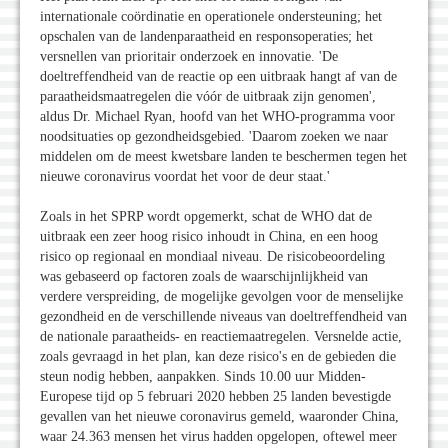
internationale coördinatie en operationele ondersteuning; het
opschalen van de landenparaatheid en responsoperaties; het
versnellen van prioritair onderzoek en innovatie. 'De
doeltreffendheid van de reactie op een uitbraak hangt af van de
paraatheidsmaatregelen die vóór de uitbraak zijn genomen',
aldus Dr. Michael Ryan, hoofd van het WHO-programma voor
noodsituaties op gezondheidsgebied. 'Daarom zoeken we naar
middelen om de meest kwetsbare landen te beschermen tegen het
nieuwe coronavirus voordat het voor de deur staat.'
Zoals in het SPRP wordt opgemerkt, schat de WHO dat de
uitbraak een zeer hoog risico inhoudt in China, en een hoog
risico op regionaal en mondiaal niveau. De risicobeoordeling
was gebaseerd op factoren zoals de waarschijnlijkheid van
verdere verspreiding, de mogelijke gevolgen voor de menselijke
gezondheid en de verschillende niveaus van doeltreffendheid van
de nationale paraatheids- en reactiemaatregelen. Versnelde actie,
zoals gevraagd in het plan, kan deze risico's en de gebieden die
steun nodig hebben, aanpakken. Sinds 10.00 uur Midden-
Europese tijd op 5 februari 2020 hebben 25 landen bevestigde
gevallen van het nieuwe coronavirus gemeld, waaronder China,
waar 24.363 mensen het virus hadden opgelopen, oftewel meer